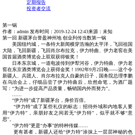
定期报告
投资者交流
第一锅
作者：admin
发布时间：2019-12-24 12:43
来源：未知
第一回 新疆茅台誉盈神州地 创业列传当数第一锅
美国纽约城，一条特大新闻横穿浩瀚的太平洋，飞回祖国
大陆，飞回新疆，飞回肖尔布拉克，伊力特曲、伊力老窖在美
国首届酒类博览会上双双获得银奖！
日本东京城，一道电波传到伊犁河谷，伊力特曲、伊力老
窖在东京酒类博览会上获得金奖！1992年9月2日晚——这个令
新疆人、兵团人、肖尔布拉克人自豪的日子，国务院总理李鹏
在乌洽会上，仔细品尝了伊力特曲后，欣然命笔，为酒厂题
写：“为进一步提高产品质量，畅销国内外而努力”。
……
“伊力特”成了新疆茅台，身价百倍。
“伊力特”成了某些礼仪的标志：招待外域和内地客人要
用“伊力特”，亲朋好友之间若无“伊力特”，似乎就不够“意
思”。
“伊力特”更是“办事”的特种传媒……
更有甚者，新疆人还给“伊力特”涂抹上一层层神秘的色