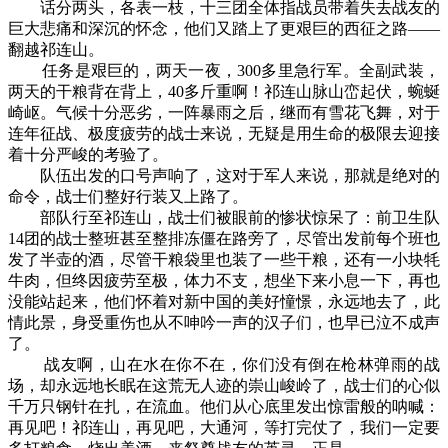
话分两头，各表一枝，十三团全体指战员带着失去战友的
巨大悲痛和深沉的怀念，他们又踏上了更艰巨的西征之路——
翻越祁连山。
任务是艰巨的，两天一夜，300多里急行军。全副武装，
两天的干粮背在背上，40多斤重啊！祁连山脉山峦起伏，蜿蜒
崎岖。气候十分恶劣，一阵暴雨之后，继而有雪花飞舞，对于
连年征战、极度疲劳的战士来说，无疑是用生命的极限去迎接
着十分严峻的考验了。
队伍出发的口号声响了，这对于军人来说，那就是绝对的
命令，战士们整好行装又上路了。
部队行至祁连山，战士们被眼前的惨状惊呆了：前卫生队
14团的战士整班甚至整排冻僵在路旁了，尽管出发前每个班也
发了半壶的酒，尽管干粮袋里也装了一些干粮，还有一小块牦
牛肉，但终因疲劳至极，体力不支，想坐下来小息一下，再也
没能站起来，他们怀着对新中国的美好憧憬，永远地去了，此
情此景，身受重伤也从不呻吟一声的汉子们，也早已泣不成声
了。
战友啊，山在水在你不在，你们没有倒在枪林弹雨的战
场，却永远地长眠在这荒无人迹的崇山峻岭了，战士们的心似
千万只钢针在扎，在流血。他们从心底里发出惊雷般的呐喊：
再见吧！祁连山，再见吧，大通河，等打完仗了，我们一定要