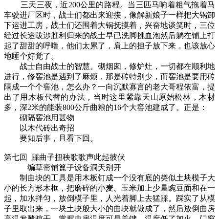
三天三夜，近200公里的路程。当三匹马响着粗气拖着马
车驶进厂区时，战士们都出来迎接，像解新娘子一样把大锅卸
下运进工房，战士们还围着大锅抚摸着，兴奋地谈笑时，三位
经过长途跋涉胜利归来的战士早已洗脚挑血泡然后躺在铺上打
起了甜甜的呼噜，他们太累了，肩上的担子放下来，也该放心
地睡个好觉了。
战士自由战士的智慧。砌烟囱，修炉灶，一切都在顺利地
进行，修窖池是遇到了麻烦，那是砖特别少，而窖池是要用砖
隔成一个个窖池，怎么办？一向沉默寡言的老大哥程依富，提
出了用木板代替的办法，当时这里紧靠天山原始松林，木材
多，深2米的能装800公斤曲粮的16个大窖池建成了。正是：
砌隔窖池用甚物
以木代砖出奇招
要知后事，且看下回。
第七回 踩曲子扭秧歌歌声此起彼伏
编草帘铺篦子设备洞天别开
制曲块的工具是用木板钉成一个没有底的类似土块模子大
小的长方形木框，把磨碎的小麦、玉米加上少量豌豆面和在一
起，加水拌匀，放倒模子里，人光着脚上去猛踩。踩实了从模
子里取出来，一块土块般大小的曲块就做成了，然后放倒曲房
高温发酵晾干。掌握曲房温度可是关键，温度低了加火，门窗