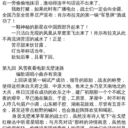
在一旁偷偷地抹泪，激动得连半句话说不出来了。
我敢打赌，如果此时有广播电台，战士们一定会向全疆、
全国乃至全世界庄严宣布：肖尔布拉克的第一锅“军垦牌”酒成
功了！
一颗神秘的新星在中国西部升起来了！
一只洁白无瑕的凤凰从草窝里飞出来了！肖尔布拉克从此
不再流淌苦涩的减水了！正是：
苦尽甜来饮甘露，
叮当举杯话当年。
欲知后事，且看下回。
第九回 风雪夜看电影戈壁迷路
编歌谣唱小曲亦有浪漫
上回讲道第一锅试产成功，领导的鼓励，战友的称赞，
使得这些来自天府之国、中原大地、鱼米之乡乃至天南地北的
大兵，终日沉浸在成功的欢乐之中，建厂初期那一个个不眠之
夜的艰辛，早已抛在脑后。于是，工房里、茅屋中，时不时有
人哼几句眉户小调，山东梆子腔、湖南花鼓戏，尽管有五音不
全，甚至还带点粗野的喊叫，也会激起阵阵欢笑和喝彩。
身居戈壁滩茅草屋的战士们，虽然没有诗人笔下“在戈壁
红柳丛中听星星唱歌；与月亮对话”那样的诗情画意，虽然他