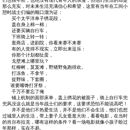
们也很年轻，也绝没有现代青年人的浪漫，但他们生活的却是
那么充实，对未来生活充满信心和希望，这里有当年在工间小
憩时战士们编的顺口溜为证：
买个太平洋单子绣花段，
盖在身上棉一棉；
还要买辆自行车，
下班骑上转一转；
逛商店，进剧院，你看来赛不来赛
有的人觉得不现实，立即出来逗乐：
你那个计划都扯蛋，
戈壁滩上哪里玩？
红柳树，芨芨滩，野猪野兔跑得欢。
打冻鱼，不拿竿，
捉野味，下套圈，
谁要嘴馋打牙祭，
千万不要忘了俺
铺上机制的面部床单，盖上绣花的被面子，骑上自行车兜
兜风没这么就是当年战士们的要求，这要求恐怕不能说高吧！
并不是他们不热爱生活，并不是他们不会生活，他们也想
过城里人的生活，带上妻子儿女逛逛大街，看看电影，在当时
的肖尔布拉克，哪有这样的条件？看一场电影就像小孩子盼过
年那样，实在不易。