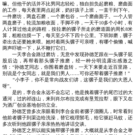
嘛。但他干的活并不比男同志轻松，独自担负起磨粮、磨曲面
的工作，每天夜里两点起床，奶好孩子上班，一直干到下午。
一件磨坊，两盘石磨，一个磨包谷，一个磨曲面子。一个人管
两盘磨子，轮流加粮收面，手脚不停，一天干10多个小时，有
人计算过他走的路程，按拉磨的骡子所走的磨道圆的周长8米
算，粗粗估摸一下，每天至少不下四十公里。下班卸磨，骡子
牵出去还要她来喂。她对着两头骡子可亲哩，有哪个偷懒，喊
两声吓唬一下，从不鞭打它们。
一天李合金路过磨坊，无意中发现孙德芝跟在一头骡子屁
股后边，再帮着那头骡子推磨，经一种分明流露出感激之
情：“孙德芝同志，你围着磨盘转，一天下来要走近百里路，
别说是个女同志，就是我们男人……可你还帮着骡子推磨！”
“小李子，你不是常向战友们讲，这骡子是我们的大恩人
呀”。
是的，李合金永远不会忘记，他是拽着骡子的尾巴过的大
通河，过的祁连山，来到肖尔布拉克或有垦荒拉犁，眼下又在
为酒厂创业基地创功立业。
孙德芝曾多次亲眼看到李合金前者骡子溜圈儿，时常看到
他前者骡子到渠边给洗澡，替它梳理鬃毛，给它驱赶马蚊，还
多次听到他跟骡子亲亲热热地讲话交谈。
孙德芝之所以能实施帮骡子推磨，大概就是从李合金之举