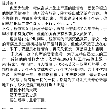
提并论！
也因为如此，程依富从此染上严重的脉管炎。团领导强迫
他到师医院治疗，他万没有想到，院方提出截至治疗方案。他
不顾影响，在诊断室大吼起来：“国家建设刚刚开了个头，你
们就想把我弄成个废人，不行，不行…… ”
不久，程依富又到石河子诊治，再加上连续吃了六年中药，手
脚才渐渐有所好转，但他的腿再没有从前那么灵便了。
也就是在这个时间里，程依富的胃病突然复发。据说，他
的胃病是从进疆初期拉犁开荒时得的，但他从不把它放在心
上，眼下，双腿患有脉管炎，胃病又复发，真是雪上加霜啊！
宋光英，这个典型的贤妻良母，为了支持自己丈夫的工
作，减轻他的后顾之忧，依然在1963年从工作岗位上退下
来“持家”。在当时，收入微薄，但宋光英又一双灵巧的手，会
精打细算，几个子女穿戴整洁，个个学习都用功。六十年代粗
粮多，宋光影一年四季醋吃粗粮，让丈夫吃细粮，每天要做4
——5吨饭，所有这一切的一切，都是为了能让丈夫专心致志
地工作，尽快把酒厂建设好啊！正是：
牺牲小我为大我
酒工妻室载史册
要知后事，且看下回。