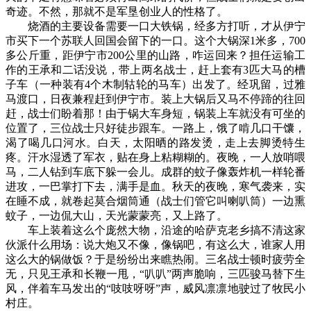
奇迹。不然，那就不是军垦创业人的性格了。
烧酒的主要设备需要一口大铁锅，经多方打听，才从伊宁
市买下一个苏联人回国会留下的一口。这个大锅深1米多，700
多公斤重，距伊宁市200公里的山路，咋运回来？担任运输工
作的王承和二话没说，带上两名战士，赶上套有3匹大马的槽
子车（一种装有4个木制轱轮的马车）出发了。经巩留，过雅
马渡口，日夜兼程赶到伊宁市。装上大锅后又马不停蹄的往回
赶，战士们盼着那！由于锅大车身短，锅装上车就没有可坐的
位置了，三位战士只好徒步跟车。一路上，饿了啃几口干馕，
渴了喝几口河水。白天，太阳晒的路发烫，走上去脚烫特生
疼。汗水湿透了军衣，贴在身上粘糊糊的。夜晚，一人放哨喂
马，二人钻到车底下躲一会儿。成群的蚊子像轰炸机一样轮番
进攻，一巴掌打下去，满手是血。秋天的夜晚，寒气袭来，实
在睡不成，就卷起莫合烟筒通（战士们管它叫喇叭筒）一边熏
蚊子，一边侃大山，天光蒙蒙亮，又上路了。
车上装着这么个庞然大物，沿途的哈萨克老乡搞不清这家
伙派什么用场：说大炮又不像，像锅吧，有这么大，谁家人用
这么大的锅做饭？于是纷纷出来瞧热闹。三名战士顿时疲劳全
无，只见王承和长鞭一甩，“叭叭”两声脆响，三匹骏马替下生
风，伴着车马发出的“吱吱呀呀”声，威风凛凛地驶过了牧民小
村庄。