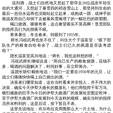
说到酒，战士们自然地又想起了那夺去26位战友年轻生
命的大通河，又想起了暴雪四的祁连雪山上，那坚持到生命的
最后一息但永远再也没能站起立起来，或抱成一团，或伸手欲
救战友而自己却倒下去被暴风雪掩埋了的一幅壮烈的群塑图。
喝口烧酒。驱驱奇寒，这点奢望着实不算高啊！垦荒部队
的指挥员们为此彻夜不眠。
寒来暑往，冬去春来。转眼到了1955年。
师长冯祖武再也坐不住了，叫住大个子温富堂：“眼下部
队生产的粮食自给有余了，战士们已久的夙愿是否该考虑
啦？”
团长温富堂高兴地说：“师长，我也这样想的呀。”
冯祖武师长继续说道：“用自己生产的粮食烧酒，花钱不
多，喝酒的问题解决了，时间好事，应立即筹办。”
温团长斩钉截铁地说：“我们一定要在1956年的元旦，让
战士们痛痛快快喝上自己烧出的酒。”
决策者们哪里知道，这在当时看来并非惊人，并不伟大的
决策，确实今天伊犁大曲长的奠基礼！他们用指挥千军万马、
横扫顽敌的巨手为今日的伊犁大曲酒厂的发展绘宏图定乾坤，
至于伊犁大曲酒厂的发展到今天这样的规模，确实当时的指挥
员所未料到的，这是后话，按下暂且不表。
这里先说地址：肖尔布拉克周围那么大一片土地，为什么