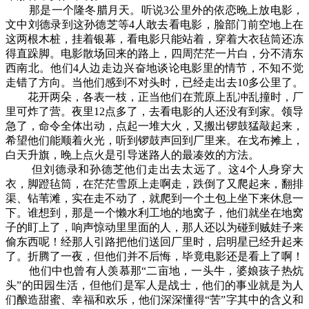
那是一个隆冬腊月天。听说3公里外的依恋晚上放电影，
文中刘德录到这孙德芝等4人敢去看电影，脸部门前空地上在
这两根木桩，挂着银幕，看电影只能站着，穿着大衣毡筒还冻
得直跺脚。电影散场回来的路上，四周茫茫一片白，分不清东
西南北。他们4人边走边兴奋地谈论电影里的情节，不知不觉
走错了方向。当他们感到不对头时，已经走出去10多公里了。
花开两朵，各表一枝，正当他们在荒原上乱冲乱撞时，厂
里可炸了营。夜里12点多了，去看电影的人还没有到家。领导
急了，命令全体出动，点起一堆大火，又搬出锣鼓猛敲起来，
希望他们能顺着火光，听到锣鼓声回到厂里来。在戈布摊上，
白天升旗，晚上点火是引导迷路人的最凑效的方法。
但刘德录和孙德芝他们走出去太远了。这4个人身穿大
衣，脚蹬毡筒，在茫茫雪原上走啊走，跌倒了又爬起来，翻排
渠、钻苇滩，实在走不动了，就爬到一个土包上坐下来休息一
下。谁想到，那是一个懒水利工地的地窝子，他们就坐在地窝
子的盯上了，响声惊动里里面的人，那人还以为碰到贼娃子来
偷东西呢！经那人引路把他们送回厂里时，启明星已经升起来
了。折腾了一夜，但他们并不后悔，毕竟电影还是看上了啊！
他们中也曾有人羡慕那“二亩地，一头牛，婆娘孩子热炕
头”的田园生活，但他们是军人是战士，他们的事业就是为人
们酿造甜蜜、幸福和欢乐，他们深深懂得“苦”字其中的含义和