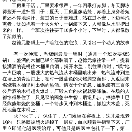
工房里干活，厂里要求很严，一年四季打赤脚，冬天脚冻
得裂开一道扫雪口子；夏天，工房里像蒸笼，赤着上身穿着短
裤还不停地淌汗。装过的日子更难过，站在过不安，下边蒸汽
熏者，犹如抱着一个大火炉，一锅装下来，人就像从水里捞出
来的一样。一个班次往往要干10多个小时，下半时，人都像散
了架似的。
赵德元胳膊上一片暗红色的疤痕，又引出一个动人的故事
——
有一次晚班，当烧到最后一锅时（通常一个班次要烧5
锅），盛酒的木桶已经全部装满了，赵德元像往常一样，提着
接满酒的瓷桶往木桶里倒酒，揭开木盖，刚往里倒时，“噗”地
一声巨响，一股强大的热气流从木桶里喷出来，热气流冲到挂
在墙上的青油灯上，顿时一股蓝色的火焰腾空而起，又返回来
燃烧着木桶里刚出锅的热酒。情况十分危急，如果装有三百多
公斤酒的木桶起火爆炸，厂毁人亡的火祸就要降临。在场的人
都惊得呆住了，只见窄的圆急中生智，后退几步，摔掉手上已
经熊熊燃烧的瓷桶，一个箭步又冲到木桶边，抓起大木盖，死
死地盖在木桶上。
火扑灭了，厂保住了，人们瘫坐在窖板上，这才发现老
赵的一只胳膊被烈火烧掉了一层皮，血水顺着手指留下来，厂
里立即送他进医院治疗，可他只是叫医生包扎了一下，第二