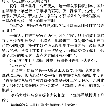
时间点火是借六六大顺之吉）。
初冬，满天星斗，冷气袭人，这一年双来得特别早，屋外
的碱草墩上早已挂上了厚厚的霜花。夜，静极了。远处，不时
传来几声犬吠。苦大仇深，参军后才获得新生的组长程依富，
更是心潮起伏，肩上的担子重啊！
“你们说，明天点火有把握吗？我可是向温团长打了保票
的呀！”
一句话，打破了宿舍近两个小时的沉寂，战士们披上黄棉
衣，围拢在组长身边，七嘴八舌地说来了，直到每个战士把自
己岗位的职责、操作要领准确无误地复述一遍之后，多日没现
笑容的程租张脸上才显出了一丝笑意，当他多次催促战士们钻
进了冰冷的被窝时，离点火时间只有3小时了。
公元1955年11月20日6时整，程组长庄严地下达命令：
“点火开始！”
肩负重大使命的第一代酿酒工人就要用他们我国钢枪、
拿过坎土镘、长满老茧的双手揭开肖尔布拉克酿酒的历史，直
至肖尔布拉克新的里程碑就要在戈壁碱滩上竖立起来，此时此
刻，只有没长脑袋的人才不会激动。那场面，笔者只能做如下
概述：
身强力壮的马金富握着方锹把第一产煤郑重地投进了炉
膛；
精瘦的刘钊赤脚下到窖池挥舞起土木锨；