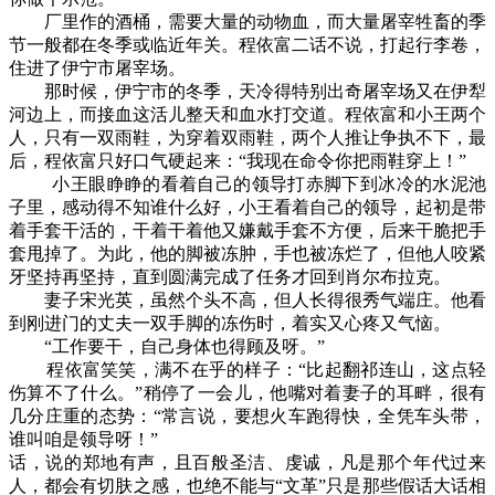
厂里作的酒桶，需要大量的动物血，而大量屠宰牲畜的季
节一般都在冬季或临近年关。程依富二话不说，打起行李卷，
住进了伊宁市屠宰场。
那时候，伊宁市的冬季，天冷得特别出奇屠宰场又在伊犁
河边上，而接血这活儿整天和血水打交道。程依富和小王两个
人，只有一双雨鞋，为穿着双雨鞋，两个人推让争执不下，最
后，程依富只好口气硬起来：“我现在命令你把雨鞋穿上！”
小王眼睁睁的看着自己的领导打赤脚下到冰冷的水泥池
子里，感动得不知谁什么好，小王看着自己的领导，起初是带
着手套干活的，干着干着他又嫌戴手套不方便，后来干脆把手
套甩掉了。为此，他的脚被冻肿，手也被冻烂了，但他人咬紧
牙坚持再坚持，直到圆满完成了任务才回到肖尔布拉克。
妻子宋光英，虽然个头不高，但人长得很秀气端庄。他看
到刚进门的丈夫一双手脚的冻伤时，着实又心疼又气恼。
“工作要干，自己身体也得顾及呀。”
程依富笑笑，满不在乎的样子：“比起翻祁连山，这点轻
伤算不了什么。”稍停了一会儿，他嘴对着妻子的耳畔，很有
几分庄重的态势：“常言说，要想火车跑得快，全凭车头带，
谁叫咱是领导呀！”
话，说的郑地有声，且百般圣洁、虔诚，凡是那个年代过来
人，都会有切肤之感，也绝不能与“文革”只是那些假话大话相