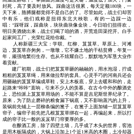
封死，高了要及时放风。踩曲这活很累，每天定额180块，一
天下来，胳膊腿都觉得不是自己的了。尽管如此，战士们却苦
中有乐，他们戏称是扭得东北大秧歌，有的一边踩一边
唱：“踩呀踩，踩曲块，块块曲块像金块，今日咱们扭得欢，
明日美酒烧出来，战士们喝了咱的酒，开荒造田渠挖开。白手
起家间工厂，光荣红花给你戴。”
人称新疆三大宝：学联、红柳、芨芨草。草原上、河滩
边，芨芨草亦匆匆，一墩墩，它不嫌土地的干枯贫瘠，年复一
年，顽强地繁衍生存。也从不炫耀自己，默默地为军垦大业作
着贡献。
建厂初期，战士们把芨芨草砸的融融的，用水泡湿，拧成
粗粗的芨芨草绳，用来做拉犁的套具。心灵手巧的河南兵还会
用砸融的芨芨草编成草鞋，安上木板底，穿上去暖和和的，走
起路来“咔咔”直响，引来不少人的羡慕。在古今中外的酿酒史
上，恐怕派上芨芨草用场的，不能不算是吉尼斯世界纪录了。
原来，为了防止磨碎的粮食漏下锅底，又不影响蒸汽的上升，
装锅前先铺上一层柳条编的篦子，在篦子上面加铺一层芨芨草
帘子，编帘子前先把几根芨芨草绑在一起，再编起来，所以打
成的帘子比一般的岌岌草门帘要厚的多。
在酿酒工房，除了四壁土墙，几乎成了木头的世界，窖池
是用木板隔成的，大锅上沿加上1个近1米高的木圈，土冷却器