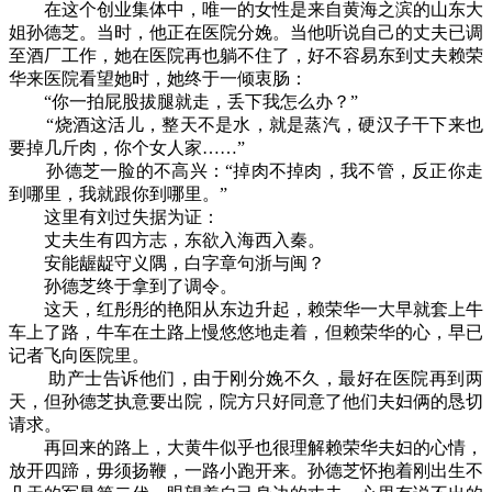
在这个创业集体中，唯一的女性是来自黄海之滨的山东大
姐孙德芝。当时，他正在医院分娩。当他听说自己的丈夫已调
至酒厂工作，她在医院再也躺不住了，好不容易东到丈夫赖荣
华来医院看望她时，她终于一倾衷肠：
“你一拍屁股拔腿就走，丢下我怎么办？”
“烧酒这活儿，整天不是水，就是蒸汽，硬汉子干下来也
要掉几斤肉，你个女人家……”
孙德芝一脸的不高兴：“掉肉不掉肉，我不管，反正你走
到哪里，我就跟你到哪里。”
这里有刘过失据为证：
丈夫生有四方志，东欲入海西入秦。
安能龌龊守义隅，白字章句浙与闽？
孙德芝终于拿到了调令。
这天，红彤彤的艳阳从东边升起，赖荣华一大早就套上牛
车上了路，牛车在土路上慢悠悠地走着，但赖荣华的心，早已
记者飞向医院里。
助产士告诉他们，由于刚分娩不久，最好在医院再到两
天，但孙德芝执意要出院，院方只好同意了他们夫妇俩的恳切
请求。
再回来的路上，大黄牛似乎也很理解赖荣华夫妇的心情，
放开四蹄，毋须扬鞭，一路小跑开来。孙德芝怀抱着刚出生不