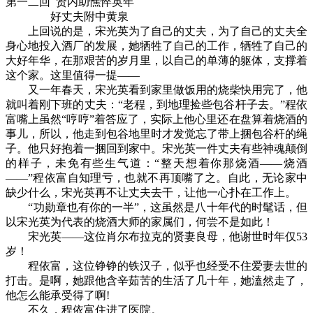
第一二回 贤内助憔悴英年
好丈夫附中黄泉
上回说的是，宋光英为了自己的丈夫，为了自己的丈夫全
身心地投入酒厂的发展，她牺牲了自己的工作，牺牲了自己的
大好年华，在那艰苦的岁月里，以自己的单薄的躯体，支撑着
这个家。这里值得一提——
又一年春天，宋光英看到家里做饭用的烧柴快用完了，他
就叫着刚下班的丈夫：“老程，到地理捡些包谷杆子去。”程依
富嘴上虽然“哼哼”着答应了，实际上他心里还在盘算着烧酒的
事儿，所以，他走到包谷地里时才发觉忘了带上捆包谷杆的绳
子。他只好抱着一捆回到家中。宋光英一件丈夫有些神魂颠倒
的样子，未免有些生气道：“整天想着你那烧酒——烧酒
——”程依富自知理亏，也就不再顶嘴了之。自此，无论家中
缺少什么，宋光英再不让丈夫去干，让他一心扑在工作上。
“功勋章也有你的一半”，这虽然是八十年代的时髦话，但
以宋光英为代表的烧酒大师的家属们，何尝不是如此！
宋光英——这位肖尔布拉克的贤妻良母，他谢世时年仅53
岁！
程依富，这位铮铮的铁汉子，似乎也经受不住爱妻去世的
打击。是啊，她跟他含辛茹苦的生活了几十年，她溘然走了，
他怎么能承受得了啊!
不久，程依富住进了医院。