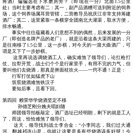
将酒厂偏偏选在下水磨房旁？（即现在一分厂北面1.5公里
处）当时主要考虑有二：其一，副产品酒糟可送到附近的饲养
场，这个饲养场属耳营管辖，二营教导员祝庆江非常支持筹建
酒厂；其二，这里紧靠一条横穿全团南北大灌渠，取水方便，
排水畅通。
事实中往往蕴藏着人们意想不到的偶然，后来发展的一分
厂（即创造名牌产品的老厂），就是沿着这条大渠而建的，只
是往南移了1.5公里，这一步棋，对今天的一溜大曲酒厂，可
谓是又下了一步妙棋。
这里再说选调烧酒工人，确实难煞了领导们，论扛枪打
仗、拉犁开荒，战士们个个是行家里手，有用不完的力气，但
要叫他们去烧酒，那真是擀面杖吹火——一窍不通！正是：
行军打仗如猛虎下山
筑窖烧酒难煞铁汉子
要知后事，且看下回。
第四回 赖荣华学烧酒坚定不移
孙德芝刚分娩夫唱妇随
师团领导拍板敲定，酒厂选址已经明朗，剩下的就是工人
了，而这，恰恰难煞了领导们。
这天，领导找到战士李合金：“小李同志，我们过大通
河、翻越祁连山是，你就让这要是多有些烧酒该多好呀！今