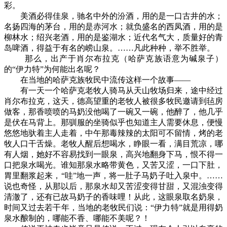
彩。
美酒必得佳泉，驰名中外的汾酒，用的是一口古井的水；
名扬四海的茅台，用的是赤河水；就负盛名的西凤酒，用的是
柳林水；绍兴老酒，用的是鉴湖水；近代名气大，质量好的青
岛啤酒，得益于有名的崂山泉。……凡此种种，举不胜举。
那么，出产于肖尔布拉克（哈萨克族语意为碱泉子）
的“伊力特”为何能出名呢？
在当地的哈萨克族牧民中流传这样一个故事——
有一天一个哈萨克老牧人骑马从天山牧场归来，途中经过
肖尔布拉克，这天，德高望重的老牧人被很多牧民邀请到毡房
做客，那香喷喷的马奶没他喝了一碗又一碗，他醉了，他几乎
是伏在马背上。那驯服的坐骑似乎也知道主人需要休息，便慢
悠悠地驮着主人走着，中午那毒辣辣的太阳可不留情，烤的老
牧人口干舌燥。老牧人醒后想喝水，睁眼一看，满目荒凉，哪
有人烟，她好不容易找到一眼泉，高兴地翻身下马，恨不得一
口把泉水喝光。谁知那泉水略带黄色，又苦又涩，一口下肚，
胃里翻浆起来，“哇”地一声，将一肚子马奶子吐入泉中。……
说也奇怪，从那以后，那泉水却又苦涩变得甘甜，又混浊变得
清澈了，还有已故马奶子的香味哩！从此，这眼泉取名奶泉，
时间又过去若干年，当地的老牧民们说：“伊力特”就是用得奶
泉水酿制的，哪能不香、哪能不美呢？！