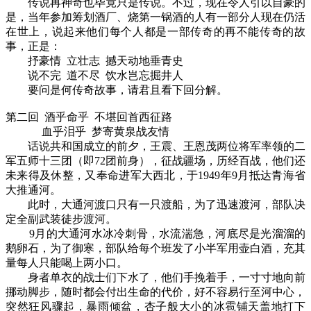
传说再神奇也毕竟只是传说。不过，现在令人引以自豪的
是，当年参加筹划酒厂、烧第一锅酒的人有一部分人现在仍活
在世上，说起来他们每个人都是一部传奇的再不能传奇的故
事，正是：
抒豪情 立壮志 撼天动地垂青史
说不完 道不尽 饮水岂忘掘井人
要问是何传奇故事，请君且看下回分解。
第二回 酒乎命乎 不堪回首西征路
血乎泪乎 梦寄黄泉战友情
话说共和国成立的前夕，王震、王恩茂两位将军率领的二
军五师十三团（即72团前身），征战疆场，历经百战，他们还
未来得及休整，又奉命进军大西北，于1949年9月抵达青海省
大推通河。
此时，大通河渡口只有一只渡船，为了迅速渡河，部队决
定全副武装徒步渡河。
9月的大通河水冰冷刺骨，水流湍急，河底尽是光溜溜的
鹅卵石，为了御寒，部队给每个班发了小半军用壶白酒，充其
量每人只能喝上两小口。
身者单衣的战士们下水了，他们手挽着手，一寸寸地向前
挪动脚步，随时都会付出生命的代价，好不容易行至河中心，
突然狂风骤起，暴雨倾盆，杏子般大小的冰雹铺天盖地打下