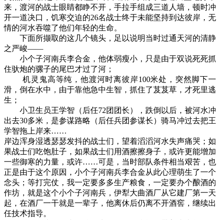
来，渡河的战士眼睛都睁不开，手拉手组成三道人墙，顿时冲
开一道决口，饥寒交迫的26名战士终于未能坚持到达彼岸，无
情的河水吞噬了他们年轻的生命。
下面所撷取的这几个镜头，足以说明当时过通天河的清静
之严峻——
小个子河南兵李合金，他体弱瘦小，只是由于双说死死抓
住驮炮的骡子的尾巴才过了河；
机灵鬼高等纯，他渡河时离彼岸100米处，突然脚下一
滑，倒在水中，由于靠他急中生智，抓住了芨芨草，才死里逃
生；
小卫生员王学智（后任72团团长），跌倒以后，被河水冲
出去30多米，是参谋路略（后任兵团参谋长）骑马冲过去把王
学智拖上岸来……
岸边浑身湿透瑟瑟发抖的战士们，望着滔滔河水失声痛哭；如
果战士们吃饱肚子，如果战士们用酒擦擦身子，或许更能增加
一些御寒的力量，或许……可是，当时部队条件相当艰苦，也
正是由于这个原因，小个子河南兵李合金从此心理萌生了一个
念头；等打完仗，我一定要多多生产粮食，一定要办个酿酒的
作坊，就是这个小个子河南兵，伊犁大曲酒厂从它建厂第一天
起，在酒厂一干就是一辈子，他离休后仍离不开酒窖，继续出
任技术指导。