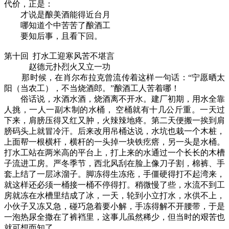
代价，正是：
才说是酿美酒能得近台月
哪知道个中苦苦了酿酒工
要知后事，且看下回。
第十回 打水工迎寒风苦不堪言
赵德元扑烈火又立一功
那时候，在肖尔布拉克曾流传着这样一句话：“宁愿晒太
阳（当农工），不当烧酒郎。”酿酒工人苦着哪！
俗话说，水酒水酒，烧酒离不开水。建厂初期，用水全靠
人挑，一人一副木制的水桶， 空桶就有十几公斤重。一天过
下来，肩膀压得又红又肿，火辣辣地疼。第二天便搬一挨到肩
膀码头上就冒冷汗。后来改用吊桶达说，水坑也栽一个木桩，
上面帮一根横杆，横杆的一头掉一块铁疙瘩，另一头是水桶。
打水工站在两米高的平台上，打上来的水通过一个长长的木槽
子流进工房。严冬季节，西北风刮在脸上像刀子割，棉裤、手
套上结了一层冰溜子。脚冻得生冻疮，手僵硬得打不起湾来，
就这样还必须一桶接一桶不停得打。稍微慢了些，水流不到工
房就冻在水槽里结成了冰，一天，轮到小立打水，水供不上，
小伙子又冻又急，碰巧急着要小解，手冻得解不开腰带，于是
一泡热尿全撒在了裤裆里，这事儿虽然稀少，但当时的艰苦也
就可想而知了。