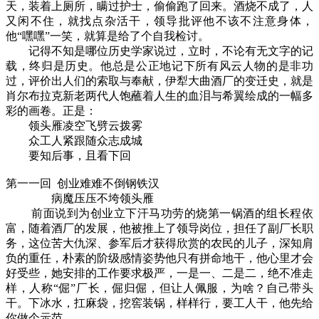
天，装着上厕所，瞒过护士，偷偷跑了回来。酒烧不成了，人
又闲不住，就找点杂活干，领导批评他不该不注意身体，
他“嘿嘿”一笑，就算是给了个自我检讨。
记得不知是哪位历史学家说过，立时，不论有无文字的记
载，终归是历史。他总是公正地记下所有风云人物的是非功
过，评价出人们的索取与奉献，伊犁大曲酒厂的变迁史，就是
肖尔布拉克新老两代人饱蘸着人生的血泪与希翼绘成的一幅多
彩的画卷。正是：
领头雁凌空飞劈云拨雾
众工人紧跟随众志成城
要知后事，且看下回
第一一回 创业难难不倒钢铁汉
病魔压压不垮领头雁
前面说到为创业立下汗马功劳的烧第一锅酒的组长程依
富，随着酒厂的发展，他被推上了领导岗位，担任了副厂长职
务，这位苦大仇深、参军后才获得欣赏的农民的儿子，深知肩
负的重任，朴素的阶级感情姿势他只有拼命地干，他心里才会
好受些，她安排的工作要求极严，一是一、二是二，绝不准走
样，人称“倔”厂长，倔归倔，但让人佩服，为啥？自己带头
干。下冰水，扛麻袋，挖窖装锅，样样行，要工人干，他先给
你做个示范。