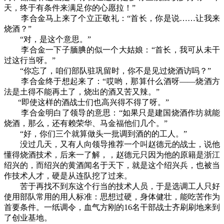
天，终于有条件来满足你的心愿拉！”
李合金马上来了个立正敬礼：“首长，你是说……让我来
烧酒？”
“对，是这个意思。”
李合金一下子腼腆的似一个大姑娘：“首长，我可从未干
过这行当呀。”
“你忘了，咱们部队驻巩留时，你不是见过烧酒访吗？”
李合金终于想起来了：“哎哟，那算什么酒呀——烧酒方
法是土得不能再土了，烧出的酒又苦又辣。”
“即使这样的酒战士们也高兴得不得了呀。”
李合金明白了领导的意思：“如果只是建国烧酒作坊就能
烧酒，那么，还有赖荣华、马金福他们几个。”
“好，你们三个就算做头一批调到酒的的工人。”
没过几天，又有人向领导推荐一个叫赵德元的战士，说他
懂得烧酒技术，后来一了解，，赵德元只因为他的原籍是浙江
绍兴的，而绍兴的黄酒闻名于天下，就是这个绍兴兵，也被当
作技术人才，硬是从连队挖了过来。
苦于再找不到东这个行当的技术人员，于是选调工人只好
使用部队常用的用人标准：思想过硬，身体健壮，能吃苦作为
首要条件。一纸调令，血气方刚的16名干部战士齐刷刷地来到
了创业基地。