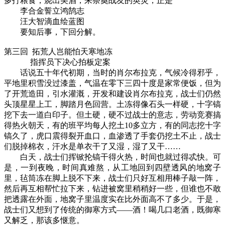
多打粮食，烧出美酒，来祭奠战友的英灵，正是
李合金誓立鸿鹄志
汪大智滴血绘蓝图
要知后事，下回分解。
第三回 拓荒人岂能怕天寒地冻
指挥员下决心拍板定案
话说五十年代初期，当时的肖尔布拉克，气候冷得邪乎，
平地里积雪没过漆盖，气温在零下三四十度是家常便饭，但为
了开荒造田，引水灌溉，开发和建设肖尔布拉克，战士们仍然
头顶星星上工，脚踏月色回营。土冻得像石头一样硬，十字镐
挖下去一道白印子。但土硬，硬不过战士的意志，劳动竞赛搞
得热火朝天，有的班平均每人挖土10多立方，有的同志挖十字
镐久了，虎口震得裂开血口，血渗透了手套仍挖土不止，战士
们脱掉棉衣，汗水是单衣干了又湿，湿了又干……
白天，战士们挥锨抡镐干得火热，时间也就过得忒快。可
是，一到夜晚，时间真难熬，从工地回到四壁透风的地窝子
里，毡筒冻在脚上脱不下来，战士们只好互相用棒子敲一阵，
然后再互相帮忙拉下来，钻进被窝里稍稍好一些，但谁也不敢
把透露在外面，地窝子里温度实在比外面高不了多少。于是，
战士们又想到了传统的御寒方式——酒！喝几口老酒，既御寒
又解乏，那该多惬意。