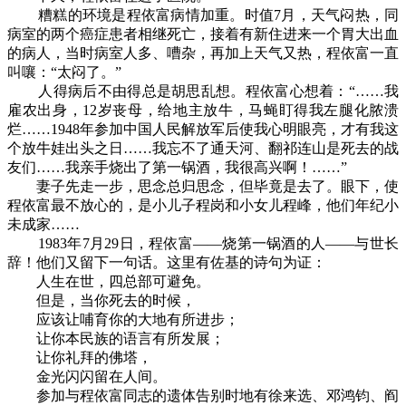
糟糕的环境是程依富病情加重。时值7月，天气闷热，同
病室的两个癌症患者相继死亡，接着有新住进来一个胃大出血
的病人，当时病室人多、嘈杂，再加上天气又热，程依富一直
叫嚷：“太闷了。”
人得病后不由得总是胡思乱想。程依富心想着：“……我
雇农出身，12岁丧母，给地主放牛，马蝇盯得我左腿化脓溃
烂……1948年参加中国人民解放军后使我心明眼亮，才有我这
个放牛娃出头之日……我忘不了通天河、翻祁连山是死去的战
友们……我亲手烧出了第一锅酒，我很高兴啊！……”
妻子先走一步，思念总归思念，但毕竟是去了。眼下，使
程依富最不放心的，是小儿子程岗和小女儿程峰，他们年纪小
未成家……
1983年7月29日，程依富——烧第一锅酒的人——与世长
辞！他们又留下一句话。这里有佐基的诗句为证：
人生在世，四总部可避免。
但是，当你死去的时候，
应该让哺育你的大地有所进步；
让你本民族的语言有所发展；
让你礼拜的佛塔，
金光闪闪留在人间。
参加与程依富同志的遗体告别时地有徐来选、邓鸿钧、阎