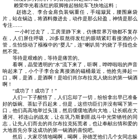
赖荣华光着冻红的双脚推起独轮车飞快地运料；
赵德之、李合金肩负装锅重任，手端簸萁，腰围麻袋
片，站在锅边，将酒料撒进去，动作是那么轻盈，神情是那么
专注……
一小时过去了，工房里静下来，仿佛世界万物都不复存
在，人们屏住呼吸，20多双熬得发红的眼睛紧盯着接酒的小
管，生怕惊动了襁褓中的“婴儿”，连“喇叭筒”灼烧了手指也全
然不觉。
等待是艰难的，等待是痛苦的。
看啊，晶莹透明的“水”流下来了，听啊，哗哗啦啦的声音
响起来了，小个子李合金离接酒的磁桶最近，他抢先捧起一
口，啊，是酒，是酒啊！是咱们肖尔布拉克人烧出的第一锅酒
啊！
“成功了！成功了！”
人们一下子醒悟了，人们忘却了一切，纷纷拿出早已准备
好的饭碗、茶缸子舀起来，但是，这些功臣们并没有喝下第一
口，他们高高地举过头顶，然后缓缓地洒向大地，让长眠在大
通河、祁连山的战友，让在巩乃斯剿匪战斗中光荣牺牲的同
志，让先人们而去的肖尔布拉克拓荒者，也让奉献出情和爱的
大地首先分享这成功的第一锅酒的喜悦吧。
然后，大家尽情地喝啊，喝啊，孙德芝他们几个女同志躲