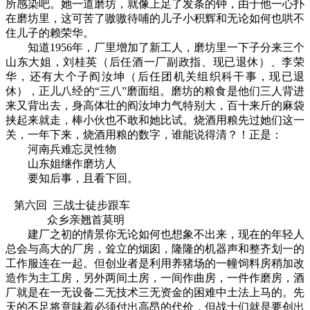
所感染吧。她一道磨坊，就像上足了发条的钟，由于他一心扑
在磨坊里，这可苦了嗷嗷待哺的儿子小积辉和无论如何也哄不
住儿子的赖荣华。
知道1956年，厂里增加了新工人，磨坊里一下子分来三个
山东大姐，刘桂英（后任酒一厂副政指、现已退休）、李荣
华，还有大个子阎汝坤（后任团机关组织科干事，现已退
休），正儿八经的“三八”磨面组。磨坊的粮食是他们三人背进
来又背出去，身高体壮的阎汝坤力气特别大，百十来斤的麻袋
挟起来就走，棒小伙也不敢和她比试。烧酒用粮先过她们这一
关，一年下来，烧酒用粮的数字，谁能说得清？！正是：
河南兵难忘灵性物
山东姐继作磨坊人
要知后事，且看下回。
第六回 三战士徒步跟车
众乡亲翘首莫明
建厂之初的情景你无论如何也想象不出来，现在的年轻人
总会与高大的厂房，耸立的烟囱，隆隆的机器声和整齐划一的
工作服连在一起。但创业者是利用养猪场的一幢饲料房稍加改
造作为主工房，另外两间土房，一间作曲房，一件作磨房，酒
厂就是在一无设备二无技术三无资金的困难中土法上马的。先
天的不足将意味着必须付出高昂的代价，但战士们就是要创出