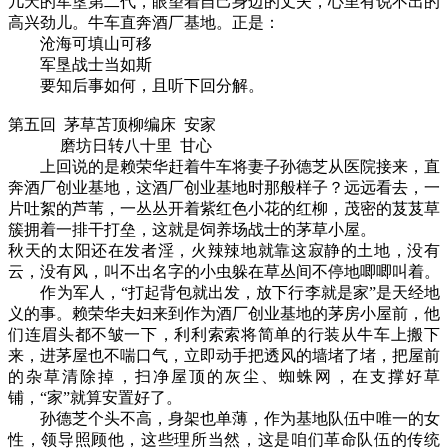
几天的军垦第二代，眼望着自己身边的丈夫，心里有说不出的
高兴劲儿。牛车直奔酒厂基地。正是：
沧海可填山可移
军垦战士当如斯
要知后事如何，且听下回分解。
第五回 茅草苫顶柳编床 安家
磨坊日转八十里 甘心
上回说的是赖荣华赶着牛车将妻子孙德芝从医院接来，直
奔酒厂创业基地，这酒厂创业基地时那般样子？远远看去，一
片吐絮的芦苇，一丛丛开着紫红色小花的红柳，茂密的芨芨草
簇拥着一排干打垒，这就是饲养场战士的茅草小屋。
秋天的太阳还在发者淫，火辣辣地就靠这寂静的土地，没有
云，没有风，叫不出名字的小虫躲在草丛间不停地唧唧叫着。
作为军人，“打起背包就出发，放下行李就是家”是天经地
义的事。赖荣华夫妇来到作为酒厂创业基地的茅房小屋前，他
们连眉头都不皱一下，利利索索将简单的行装从牛车上搬下
来，进茅屋也不喘口气，立即动手把透风的墙堵了堵，把屋前
的杂草清除掉，扫净屋顶的灰尘、蜘蛛网，在支撑好草
铺，“家”就算安置好了。
孙德芝个头不高，身架也单薄，作为基地队伍中唯一的女
性，领导照顾他，这些理所当然，这是咱们革命队伍的传统