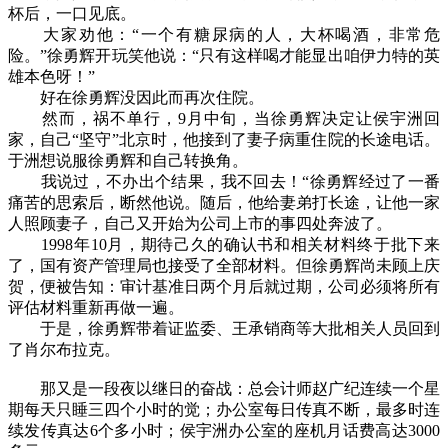
杯后，一口见底。
大家劝他：“一个有糖尿病的人，大杯喝酒，非常危
险。”徐勇辉开玩笑他说：“只有这样喝才能显出咱伊力特的英
雄本色呀！”
好在徐勇辉没因此而再次住院。
然而，祸不单行，9月中旬，当徐勇辉决定让侯宇洲回
家，自己“坚守”北京时，他接到了妻子病重住院的长途电话。
于洲想说服徐勇辉和自己转换角。
我说过，不办出个结果，我不回去！“徐勇辉经过了一番
痛苦的思索后，断然他说。随后，他给妻弟打长途，让他一家
人照顾妻子，自己又开始为公司上市的事四处奔波了。
1998年10月，期待己久的确认书和相关材料终于批下来
了，国有资产管理局也接受了全部材料。但徐勇辉尚未顾上庆
贺，便被告知：审计基准日两个月后就过期，公司必须将所有
评估材料重新再做一遍。
于是，徐勇辉带着证监委、王承销商等大批相关人员回到
了肖尔布拉克。
那又是一段夜以继日的奋战：总会计师赵广纪连续一个星
期每天只睡三四个小时的觉；办公室每日传真不断，最多时连
续发传真达6个多小时；侯宇洲办公室的座机月话费高达3000