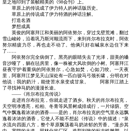
皇之地印到了装帧精美的《98会刊》上。
草原上的传说成了伊力特人的神话版历史。
草原上的传说成了伊力特酒的神话注解。
打造名酒
梦想成真
英俊的阿塞拜江和美丽的阿依努尔，穿过戈壁荒滩，翻过
雪山峻岭，沿着巩乃斯河顺流而下，来到肖尔布拉克时，阿依
努尔精疲力尽，再也走不动了。他俩只好在碱泉水边住下来
了……
阿依努尔完全病倒了。黑亮的眼睛失去了光泽，甜美的嗓
音沙哑了，躺在毡房里，像一株被大风吹倒的小树。阿塞拜江
昼夜守护着重病的阿依努尔，心急如焚，心如刀绞。一天夜
里，阿塞拜江梦见天山深处有一匹白骏马弓颈长啸，分明在对
他说：我的奶汁，能使苦水泉变成甘泉。 阿塞拜江踏上
了寻找神马奶的漫漫长途。
——《肖尔布拉克传说》
走进肖尔布拉克，你就走进了酒乡。秋天的肖尔布拉克，
天空明净透亮，松柏、冬青等风景树成排成行，一片绿荫。空
气中飘逸着浓浓的酒香——是的，肖尔布拉克的空气里永远飘
逸着浓浓的酒香，它使人不能不想起《传说》中的描述：“泉
水流向四面八方，整个草原飘荡着马奶浓郁的芳香。”漫步其
中，宽阔的大道，园林化的厂区，造型别致的标志性雕塑，以