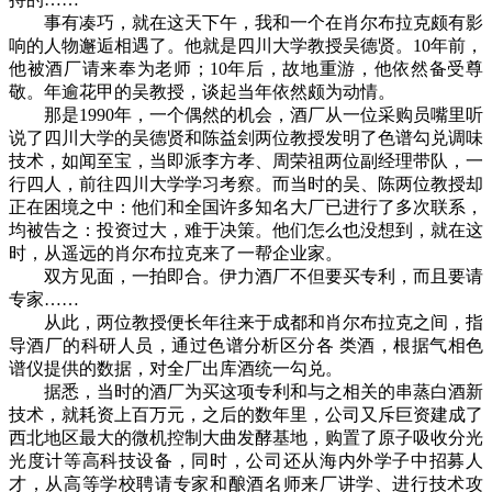
事有凑巧，就在这天下午，我和一个在肖尔布拉克颇有影
响的人物邂逅相遇了。他就是四川大学教授吴德贤。10年前，
他被酒厂请来奉为老师；10年后，故地重游，他依然备受尊
敬。年逾花甲的吴教授，谈起当年依然颇为动情。
那是1990年，一个偶然的机会，酒厂从一位采购员嘴里听
说了四川大学的吴德贤和陈益刽两位教授发明了色谱勾兑调味
技术，如闻至宝，当即派李方孝、周荣祖两位副经理带队，一
行四人，前往四川大学学习考察。而当时的吴、陈两位教授却
正在困境之中：他们和全国许多知名大厂已进行了多次联系，
均被告之：投资过大，难于决策。他们怎么也没想到，就在这
时，从遥远的肖尔布拉克来了一帮企业家。
双方见面，一拍即合。伊力酒厂不但要买专利，而且要请
专家……
从此，两位教授便长年往来于成都和肖尔布拉克之间，指
导酒厂的科研人员，通过色谱分析区分各 类酒，根据气相色
谱仪提供的数据，对全厂出库酒统一勾兑。
据悉，当时的酒厂为买这项专利和与之相关的串蒸白酒新
技术，就耗资上百万元，之后的数年里，公司又斥巨资建成了
西北地区最大的微机控制大曲发酵基地，购置了原子吸收分光
光度计等高科技设备，同时，公司还从海内外学子中招募人
才，从高等学校聘请专家和酿酒名师来厂讲学、进行技术攻