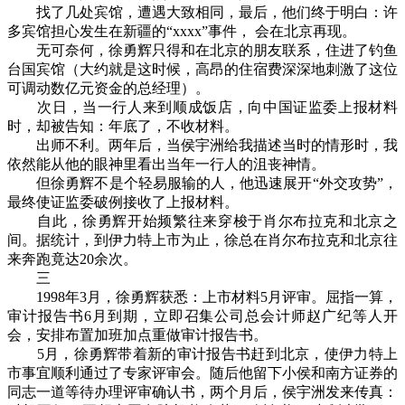
找了几处宾馆，遭遇大致相同，最后，他们终于明白：许
多宾馆担心发生在新疆的“xxxx”事件， 会在北京再现。
无可奈何，徐勇辉只得和在北京的朋友联系，住进了钓鱼
台国宾馆（大约就是这时候，高昂的住宿费深深地刺激了这位
可调动数亿元资金的总经理）。
次日，当一行人来到顺成饭店，向中国证监委上报材料
时，却被告知：年底了，不收材料。
出师不利。两年后，当侯宇洲给我描述当时的情形时，我
依然能从他的眼神里看出当年一行人的沮丧神情。
但徐勇辉不是个轻易服输的人，他迅速展开“外交攻势”，
最终使证监委破例接收了上报材料。
自此，徐勇辉开始频繁往来穿梭于肖尔布拉克和北京之
间。据统计，到伊力特上市为止，徐总在肖尔布拉克和北京往
来奔跑竟达20余次。
三
1998年3月，徐勇辉获悉：上市材料5月评审。屈指一算，
审计报告书6月到期，立即召集公司总会计师赵广纪等人开
会，安排布置加班加点重做审计报告书。
5月，徐勇辉带着新的审计报告书赶到北京，使伊力特上
市事宜顺利通过了专家评审会。随后他留下小侯和南方证券的
同志一道等待办理评审确认书，两个月后，侯宇洲发来传真：