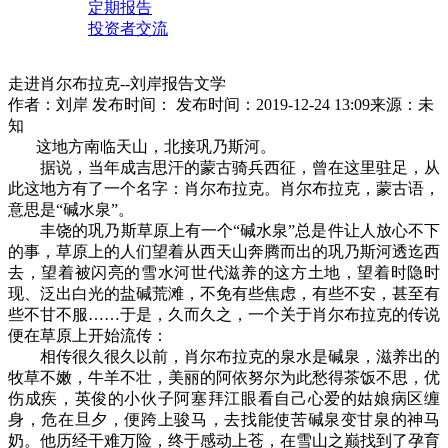
定期报告
投资者交流
走进肖尔布拉克--刘岸报告文学
作者：刘岸 发布时间：
发布时间：2019-12-24 13:09
来源：未
知
这地方南临天山，北接巩乃斯河。
据说，当年成吉思汗的蒙古骑兵西征，曾在这里驻足，从
此这地方有了一个名字：肖尔布拉克。肖尔布拉克，蒙古语，
意思是“碱水泉”。
丰饶的巩乃斯草原上有一个“碱水泉”总是件让人放心不下
的事，草原上的人们望着从西天山奔腾而出的巩乃斯河透迄西
去，望着被闪亮的雪水河世代滋养的这方土地，望着时隐时
现、泛出白光的盐碱荒滩，不免有些焦虑，有些不安，甚至有
些不甘不服……于是，久而久之，一个关于肖尔布拉克的传说
便在草原上开始流传：
相传很久很久以前，肖尔布拉克的泉水是碱泉，滋养出的
牧草不嫩，牛羊不壮，美丽的阿依努尔为此愁得茶饭不思，优
伤成疾，英俊的小伙子阿塞拜江眼看自己心爱的姑娘病区缠
身，危在旦夕，便跨上骏马，去找能使苦碱泉变甘泉的神马
奶。他历经干难万险，终于感动上苍，在雪山之巅找到了孕育