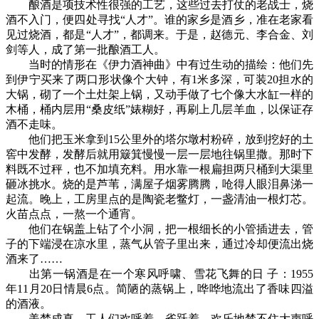
酿酒是项技术性很强的工艺，这些过去打仗的老战士，烧
酒不入门，便四处寻找“人才”。谁的家乡是酒乡，准在老家看
见过烧酒，都是“人才”，都调来。于是，赵德元、李合金、刘
剑等人，成了第一批酿酒工人。
当时的情形在《伊力酒神曲》中有过生动的描绘：他们先
到伊宁买来了两口形状像个大钟，有1米多深，可装20担水的
大锅，砌了一个土灶架上锅，又动手做了七个像大水缸一样的
木桶，桶内层用“桑皮纸”婊糊好，再刷上几层羊血，以保证存
酒不走味。
他们把玉米拿到15公里外的塔尔墩村粉碎，放到挖好的土
窖中发酵，发酵后就用簸箕慢慢一层一层地往锅里撒。那时下
料既不过秤，也不加填充料。用水靠一根扁担两只桶到大渠里
砸冰挑水。烧的是芦苇，满屋子烟雾腾腾，呛得人眼泪鼻涕一
起流。晚上，工房里点的是陶瓷老鳖灯，一盏清油一根灯芯。
火苗点点，一熬一个通宵。
他们在锅盖上钻了个小洞，把一根细长的小管插进去，管
子的下端浸在凉水里，蒸气从管子里出来，通过冷却便流出烧
酒来了……
出第一锅酒是在一个寒风呼啸、雪花飞舞的日 子：1955
年11月20日情晨6点。简陋的蒸锅上，哗哗地流出了香味四溢
的酒液。
美梦成真。工人们欢呼着，雀跃着，欢乐地禁不住大声呼