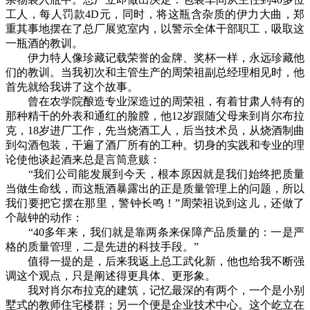
工人，每人罚款4D元，同时，将这瓶含杂质的伊力大曲，郑
重其事地摆在了总厂展览室内，以警示全体干部职工，吸取这
一瓶酒的教训。
伊力特人像珍藏记载荣誉的金牌、奖杯一样，永远珍藏他
们的教训。当我初次和主管生产的周荣祖副总经理相见时，他
首先就给我讲了这个故事。
曾在农学院酿造专业深造过的周荣祖，有着甘肃人特有的
那种精干的外表和通红的脸膛，他12岁跟随父母来到肖尔布拉
克，18岁进厂工作，先当烧酒工人，后当技术员，从烧酒制曲
到勾酒包装，干遍了酒厂所有的工种。切身的实践和专业的理
论使他谈起酒来总是言筒意赅：
“我们公司能发展到今天，根本原因就是我们始终把质量
当做生命线，而这瓶酒暴露出的正是质量管理上的问题，所以
我们要把它摆在那里，警钟长鸣！”周荣祖说到这儿，还做了
个敲钟的动作：
“40多年来，我们就是靠两条来保障产品质量的：一是严
格的质量管理，二是先进的科技手段。”
值得一提的是，后来我返上总工武化新，他也给我不断强
调这个观点，只是阐述得更具体、更形象。
我对肖尔布拉克的建筑，记忆最深的有两个，一个是小别
墅式的教师住宅楼群；另一个便是企业技术中心。这个屹立在