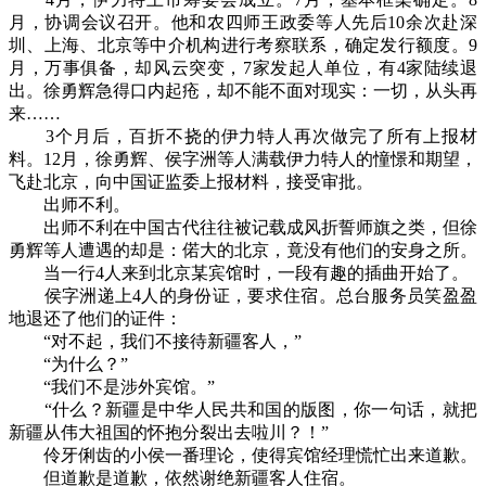
月，协调会议召开。他和农四师王政委等人先后10余次赴深
圳、上海、北京等中介机构进行考察联系，确定发行额度。9
月，万事俱备，却风云突变，7家发起人单位，有4家陆续退
出。徐勇辉急得口内起疮，却不能不面对现实：一切，从头再
来……
3个月后，百折不挠的伊力特人再次做完了所有上报材
料。12月，徐勇辉、侯字洲等人满载伊力特人的憧憬和期望，
飞赴北京，向中国证监委上报材料，接受审批。
出师不利。
出师不利在中国古代往往被记载成风折誓师旗之类，但徐
勇辉等人遭遇的却是：偌大的北京，竟没有他们的安身之所。
当一行4人来到北京某宾馆时，一段有趣的插曲开始了。
侯字洲递上4人的身份证，要求住宿。总台服务员笑盈盈
地退还了他们的证件：
“对不起，我们不接待新疆客人，”
“为什么？”
“我们不是涉外宾馆。”
“什么？新疆是中华人民共和国的版图，你一句话，就把
新疆从伟大祖国的怀抱分裂出去啦川？！”
伶牙俐齿的小侯一番理论，使得宾馆经理慌忙出来道歉。
但道歉是道歉，依然谢绝新疆客人住宿。