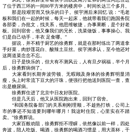
了位于西三环的一间80平方米的楼房中，时间长达三个多月。
那是段艰苦而又快乐的日子。侯宇洲后来回忆 说：“毛老
板和我们在一起的时候，每天一起床，他就带着我们跑国务院
各部委，办批文，找关系，他思维敏捷，办事果断，是个好老
板。回到宿舍，他又像我们的兄长，洗菜做饭，事事操心。我
们是自己动手，丰衣 足食哪。”
据说，并不精于厨艺的徐勇辉，就是在那时练出了两道拿
手好菜，肉炒莲花白、酸辣土豆丝。侯字洲承认，至今他还对
这两道菜念念不忘。
日子是快乐的，但大有不测风云，人有旦夕祸福，半个月
后，徐勇辉病倒了。
大家看到长期奔波劳顿、无暇顾及身体的徐勇辉明显消
瘦，头上时常流下豆大的汗珠，便强行把他送到医院一查，查
出是糖尿病。
徐勇辉住进了北京中日友好医院。
但是几天后，他又从医院跑出来，回到了宿舍。
“和国务院备部门的关系刚刚理顺，不趁热打铁，公司上
市的事还不知道要到哪年哪月！我这时住院，心里实在不踏
卖。”徐勇辉说。
大家百般劝阻，徐勇辉拒不理睬，依然像以前一样，四处
奔波，陪人吃饭、喝酒，徐勇辉的喝酒习惯是，用大茶杯，干