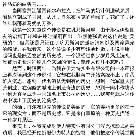
神马奶的白骏马……
当阿塞拜江返回肖尔布拉克，把神马的奶汁倒进碱泉后，
碱泉立刻成了甘泉。从此，肖尔布拉克的草绿了，花红了，还
终年飘荡着马奶的芳香。
我第一次知道这个传说是在巩乃斯河畔。由于那位伊犁朋
友的语焉丁详和讲述时漏洞百出，虽然他强调说这传说是“美
丽的”，但我还是只记住了巩乃斯河的孤寂清冽以及两岸风光
的崎旋。在我看来，这个传说多少有些浅薄稚嫩，不说平庸，
起码也是缺乏悠然的历史感。一个没经过多少岁月风尘洗礼、
没被历史长河冲刷几个来回的传说，能使人过耳不忘吗？
然而，时隔两年，当我在伊力特实业有限公司的一本画报
上再次读到这个传说时，它却在我脑海中开始索绕不止，使我
陷入沉思。想到一代名酒从无到有的历史，想到一代军垦人拓
荒创业、在偏僻的碱滩上创造奇迹的历史，想到一间小作坊从
小到大直至成为中国知名上市公司的历史……我突然就从这传
说中读出了历史的沧桑感。
的确，肖尔布拉克的传说是美丽的，它的美丽更多的在于
它的现实性，而不是历史感。它是来自草原的一种历史描述，
一种岁月见证。
事实上，在我完成对伊力特实业有限公司浮光掠影式的采
访后，我已经开始折服伊力特人的智慧：他们把这个传说堂而