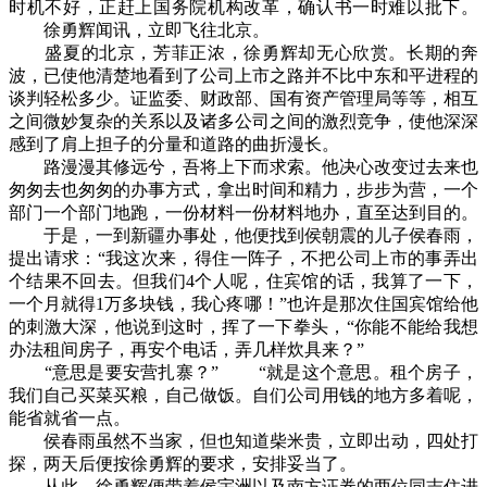
时机不好，正赶上国务院机构改革，确认书一时难以批下。
徐勇辉闻讯，立即飞往北京。
盛夏的北京，芳菲正浓，徐勇辉却无心欣赏。长期的奔
波，已使他清楚地看到了公司上市之路并不比中东和平进程的
谈判轻松多少。证监委、财政部、国有资产管理局等等，相互
之间微妙复杂的关系以及诸多公司之间的激烈竞争，使他深深
感到了肩上担子的分量和道路的曲折漫长。
路漫漫其修远兮，吾将上下而求索。他决心改变过去来也
匆匆去也匆匆的办事方式，拿出时间和精力，步步为营，一个
部门一个部门地跑，一份材料一份材料地办，直至达到目的。
于是，一到新疆办事处，他便找到侯朝震的儿子侯春雨，
提出请求：“我这次来，得住一阵子，不把公司上市的事弄出
个结果不回去。但我们4个人呢，住宾馆的话，我算了一下，
一个月就得1万多块钱，我心疼哪！”也许是那次住国宾馆给他
的刺激大深，他说到这时，挥了一下拳头，“你能不能给我想
办法租间房子，再安个电话，弄几样炊具来？”
“意思是要安营扎寨？” “就是这个意思。租个房子，
我们自己买菜买粮，自己做饭。自们公司用钱的地方多着呢，
能省就省一点。
侯春雨虽然不当家，但也知道柴米贵，立即出动，四处打
探，两天后便按徐勇辉的要求，安排妥当了。
从此，徐勇辉便带着侯宇洲以及南方证券的两位同志住进