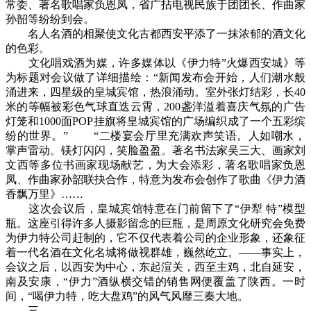
常委、著名歌唱家负恩凤，省广拈电视民族于团团长、作曲家
孙韶等纷纷到会。
名人名酒的相聚使文化古都西安平添了一抹浓郁的酒文化
的色彩。
文化唱戏酒为媒，许多媒体以《伊力特”火爆西安城》等
为标题对会议做了详细描绘：“新闻发布会开始，人们潮水般
涌进来，四星级的皇城宾馆，热浪涌动。室外张灯结彩，长40
米的等幅被彩色气球直迭云霄，200盏洋溢着喜庆气氛的广告
灯笼和1000面POP挂旗将皇城宾馆的广场编织成了一个五彩缤
纷的世界。” “二楼宴会厅里充满欢声笑语。人如嘲水，
掌声雷动。镁灯闪闪，笑脸盈盈。著名书法家吴三大、画家刘
文西等多位书画家现场献艺，为大会添彩，著名歌唱家负恩
凤、作曲家孙韶联抉合作，特意为发布会创作了歌曲《伊力酒
香飘万里》……
这次会议后，皇城宾馆特意在门前留下了“伊犁 特”模型
瓶。这座引得许多人摄影留念的巨瓶，是周原文化研究会免费
为伊力特公司赶制的，它不仅代表着公司的企业形象，还象征
着一代名酒在文化名城将做视群雄，巍然屹立。——事实上，
会议之后，以西安为中心，东起渲关，西至主鸡，北自延安，
南及安康，“伊力”酒纵横交错的销售网便覆盖了陕西。一时
间，“喝伊力特，吃大盘鸡”的风气风靡三秦大地。
三