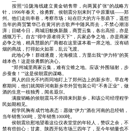
按照“沿陇海线建立黄金销售带，向两翼扩张”的战略方
针，1996年春天，徐勇辉、侯朝震分别来到了中原重镇——郑
州。他们走街串巷，考察市场；站在巨大的方斗形鼎下，遥想
当年的商贸繁华己在黄河的古歌声中随风而去，不禁心潮澎
湃；目睹今日，商城旧貌换新颜，商贾云集，各出高招，亦是
感慨万干。自古“得中原者得天下”，兵家必争之地，亦是商家
必争之地，稍具慧眼的厂商都在这里谋本着一席之地。没有硝
烟的商战，打得如火如茶，乱云飞渡。
此地心争！群雄逐鹿，沧海横流，方显出我“伊力特”的英
雄本色！这是徐勇辉的决心。
“郑州城里商家云集，难有立锥之地。应该‘外围辐射，步
步蚕食！’”这是侯朝震的谋略。
两人的目光不约而同地盯上了郑州边上的新乡市。早在考
察期间，他们就闻听河南新乡市外贸包装公司“不务正业”，做
酒的生意一枝独秀，闻名遐尔。
满腹韬略的侯朝震马不停蹄来到新乡，和该公司经理程学
民如期相见。
程学民胸有成竹地表态：愿做“伊力”酒在河南的总经销，
当年销售500吨，翌年销售1000吨。
侯朝震欣慰地望着这位仪表堂堂的年轻人，赞叹之余，不
禁有些担心：甘肃、陕西开拓市场三四年了，至今年销量也不