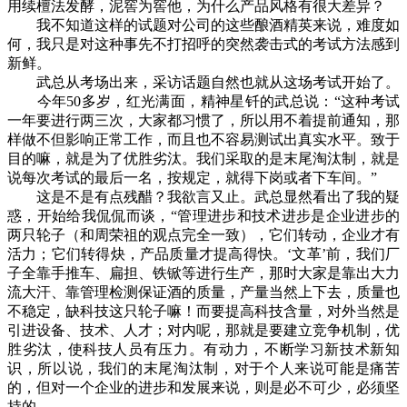
用续檀法发酵，泥窖为窖他，为什么产品风格有很大差异？
我不知道这样的试题对公司的这些酿酒精英来说，难度如
何，我只是对这种事先不打招呼的突然袭击式的考试方法感到
新鲜。
武总从考场出来，采访话题自然也就从这场考试开始了。
今年50多岁，红光满面，精神星钎的武总说：“这种考试
一年要进行两三次，大家都习惯了，所以用不着提前通知，那
样做不但影响正常工作，而且也不容易测试出真实水平。致于
目的嘛，就是为了优胜劣汰。我们采取的是末尾淘汰制，就是
说每次考试的最后一名，按规定，就得下岗或者下车间。”
这是不是有点残醋？我欲言又止。武总显然看出了我的疑
惑，开始给我侃侃而谈，“管理进步和技术进步是企业进步的
两只轮子（和周荣祖的观点完全一致），它们转动，企业才有
活力；它们转得炔，产品质量才提高得快。‘文革’前，我们厂
子全靠手推车、扁担、铁锨等进行生产，那时大家是靠出大力
流大汗、靠管理检测保证酒的质量，产量当然上下去，质量也
不稳定，缺科技这只轮子嘛！而要提高科技含量，对外当然是
引进设备、技术、人才；对内呢，那就是要建立竞争机制，优
胜劣汰，使科技人员有压力。有动力，不断学习新技术新知
识，所以说，我们的末尾淘汰制，对于个人来说可能是痛苦
的，但对一个企业的进步和发展来说，则是必不可少，必须坚
持的……