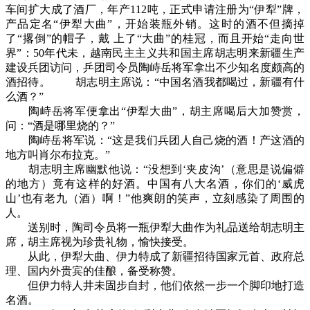
车间扩大成了酒厂，年产112吨，正式申请注册为“伊犁”牌，
产品定名“伊犁大曲”，开始装瓶外销。这时的酒不但摘掉
了“撂倒”的帽子，戴 上了“大曲”的桂冠，而且开始“走向世
界”：50年代未，越南民主主义共和国主席胡志明来新疆生产
建设兵团访问，乒团司令员陶峙岳将军拿出不少知名度颇高的
酒招待。 胡志明主席说：“中国名酒我都喝过，新疆有什
么酒？”
陶峙岳将军便拿出“伊犁大曲”，胡主席喝后大加赞赏，
问：“酒是哪里烧的？”
陶峙岳将军说：“这是我们兵团人自己烧的酒！产这酒的
地方叫肖尔布拉克。”
胡志明主席幽默他说：“没想到‘夹皮沟’（意思是说偏僻
的地方）竟有这样的好酒。中国有八大名酒，你们的‘威虎
山’也有老九（酒）啊！”他爽朗的笑声，立刻感染了周围的
人。
送别时，陶司令员将一瓶伊犁大曲作为礼品送给胡志明主
席，胡主席视为珍贵礼物，愉快接受。
从此，伊犁大曲、伊力特成了新疆招待国家元首、政府总
理、国内外贵宾的佳酿，备受称赞。
但伊力特人井未固步自封，他们依然一步一个脚印地打造
名酒。