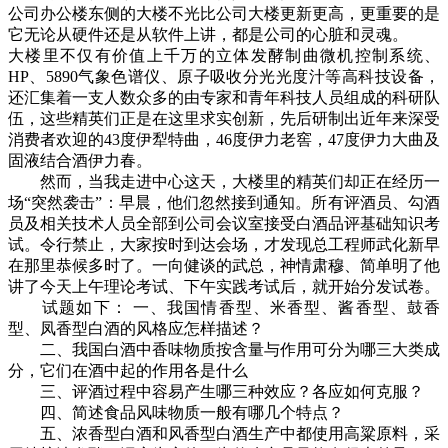
公司办公楼东侧的大楼不光比公司大楼更新更高，更重要的是
它无论从硬件还是从软件上讲，都是公司的心脏和灵魂。
大楼里不仅有价值上千万的立体发酵制曲微机控制系统、
HP、5890气象色谱仪、原子吸收分光光度汁等高科技设备，
还汇集着一支人数众多的由专家和青年科技人员组成的科研队
伍，这些精英们正是在这里求实创新，先后研制出近年来深受
消费者欢迎的43度伊犁特曲，46度伊力老窖，47度伊力大曲及
固液结合酒伊力春。
然而，当我走进中心这天，大楼里的精英们却正在经历一
场“突然袭击”：早晨，他们忽然接到通知。所有评酒员、勾酒
员及相关技术人员全部到公司会议室接受白酒品评基础知识考
试。令行禁止，大家按时到达会场，才发现总工程师武化新早
在那里恭候多时了。一向健谈的武总，神情肃穆、简单明了他
讲了今天上午理论考试、下午实践考试后，就开始分发试卷。
试题如下： 一、我国情香型、米香型、酱香型、鼓香
型、凤香型白酒的风格应怎样描述？
二、我国白酒中香味物质按含量与作用可分为哪三大类成
分，它们在酒中起的作用各是什么
三、评酒过程中容易产生哪三种效应？各应如何克服？
四、简述食品风味物质一般有哪几个特点？
五、浓香型白酒和风香型白酒生产中都使用高粱原料，采