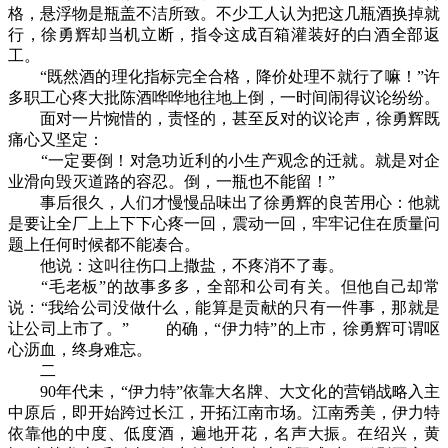
格，悬浮物是瓶盖不洁所致。不少工人认为把这几瓶酒换掉就
行，徐勇辉却当机立断，指令这成百箱灌装好的白酒全部返
工。
“既然酒的理化指标完全合格，降价处理不就行了嘛！”许
多职工心疼大批陈酒哗哗地往地上倒，一时间闹得议论纷纷。
面对一片惋惜的，责怪的，甚至反对的议论声，徐勇辉既
痛心又坚定：
“一定要倒！对急功近利的小生产观念的迁就。就是对企
业滑向毁灭道路的容忍。倒，一瓶也不能留！”
事后很久，人们才慢慢品味出了徐勇辉的良苦用心：他就
是要让全厂上上下下心疼一回，震动一回，牢牢记住在质量问
题上任何时候都不能凑合。
他说：这叫往伤口上撒盐，不疼消不了毒。
“毛老板”的故事多多，全部和公司有关。但他自己却常
说：“我给公司没做什么，能算是贡献的只有一件事，那就是
让公司上市了。” 的确，“伊力特”的上市，徐勇辉可谓呕
心沥血，终身难忘。
二
90年代未，“伊力特”依靠大名牌、大文化的营销战略入主
中原后，即开始跨过长江，开拓江南市场。江南秀美，伊力特
依靠他的中度、低度酒，遍地开花，名声大振。在绍兴，黄