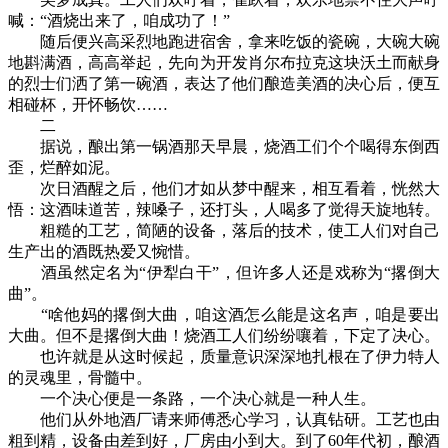
喊：“酒烧出来了，咱成功了！”
随后便兴高采烈地跑进宿舍，拿来吃饭的瓷碗，大碗大碗
地斟满酒，高高举起，先向为开发肖尔布拉克这块沃土而献身
的烈士们洒了第一碗酒，表达了他们酿造美酒的决心后，便互
相碰杯，开怀畅饮……
二
据说，酿出第一锅酒那天早晨，烧酒工们个个喝得东倒西
歪，烂醉如泥。
次日酒醒之后，他们才如从梦中醒来，相互看着，恍然大
悟：这酒味道苦，辣嗓子，还打头，人喝多了觉得天旋地转。
粗糙的工艺，简陋的设备，落后的技术，使工人们对自己
生产出的酒既热爱又惋惜。
酒虽然定名为“伊犁白干”，但许多人还是戏称为“撂倒大
曲”。
“啥他妈的撂倒大曲，咱这酒怎么能是这名声，咱是要出
大曲。但不是撂倒大曲！烧酒工人们纷纷嚷着，下定了决心。
也许就是从这时候起，质量意识深深地扎根在了伊力特人
的灵魂里，骨髓中。
一个决心便是一条路，一个决心就是一种人生。
他们从外地酒厂请来师傅悉心学习，认真钻研。工艺也由
粗到精，设备由差到好，厂房由小到大。到了60年代初，酿酒