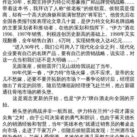
作近30年，长期主持伊力特公司形象推广和品牌营销战略……
带着这本书，我拜访了人称“侯老板”的侯朝震。侯朝震是儒
商，却有一个高大的身躯和装满智慧的“将军肚”。他曾先后在
全国各类报刊发表理论文章几十篇，是伊力特文化和名牌战略
的主要策划者和推动者，在他的策划和指挥下，“伊力”酒在
1996、1997年销售、利税连创历史新高的基础上。1998年又实
现翻番，全年销售白酒1．6万吨，实现销售收入达4亿元……
“进入90年代，我们公司跨入了现代化企业之列，现代化
企业要有自己的名牌产品，要有自己的营销战略，说实话，对
这一点当初我们还不是大明确 ……”
见面落座，侯朝震开门见山就给我说起了当年。
90年代第一春，“伊力特”市场火爆，供不应求。皇帝的女
儿不愁嫁，还要不要开拓新的市场？一番争论研讨后，经理层
做出了肯定的回答。随后范继祖副经理便飞赴兰州，抢占新疆
通往骨地市场的桥头堡。
这是观念更新的开始，也是“伊力”牌白酒走向全国的开
始。
桥头堡的商战井非一航而就。伊力特在兰州“小荷才露尖
尖角”之时，由于公司决策者的勇气和胆识，也由于蒋天德长
久的销酒经验和智慧，当年“英雄本色”就通过销售员的餐桌走
向市场，走进了千家万户，但随后侯朝震就发现：兰州酒市场
颇为奇特： 兰州人爱喝酒，各地的名酒几乎都在这个舞台上