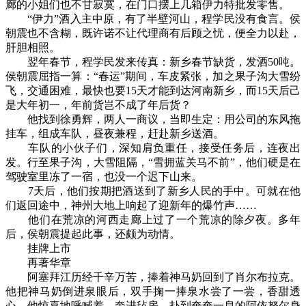
廊的小姐们也不甘寂寞，在门口摆上几箱伊力特批发零售。
“伊力”酒入主中原，有了半壁河山，程学民没有食言。侯
朝震也不含糊，既许诺不让代理商有后顾之忧，便全力以赴，
肝胆相照。
翌年春节，程学民发来传真：新乡春节缺货，发酒50吨。
侯朝震屈指一算：“春运”期间，车皮紧张，加之果子沟大雪纷
飞，交通困难，最快也要15天才能到达河南新乡，而15天后己
是大年初一，年前货岂不成了年后货？
他找到徐勇辉，两人一商议，当即生定：用公司的东风拖
挂车，组成车队，昼夜兼程，赶赴新乡送酒。
车队的小伙子们，深知肩负重任，接受任务后，连夜出
发。行至果子沟，大雪阻隔，“雪拥蓝关马不前”，他们硬是在
驾驶室里冻了一宿，也没一个迟下山来。
7天后，他们按期把酒送到了新乡人民的手中。可就在他
们返回途中，神州大地上响起了迎新年的爆竹声……
他们在荒凉的河西走廊上过了一个荒凉的除夕夜。多年
后，侯朝震提起此事，还颇为动情。
挂牌上市
再著华章
阿塞拜江历经千辛万苦，捧着神马奶回到了肖尔布拉克。
他把神马奶倒进泉眼后，双手掬一捧泉水尝了一尝，香甜透
心，他惊喜地呼喊着，奔进毡房，扑到奄奄一息的阿依努尔身