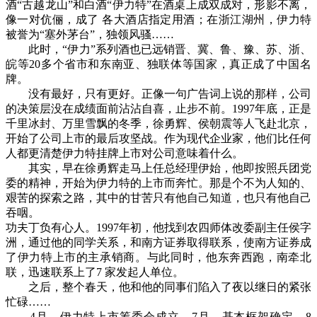
酒“古越龙山”和白酒“伊力特”在酒桌上成双成对，形影不离，
像一对伉俪，成了 各大酒店指定用酒；在浙江湖州，伊力特
被誉为“塞外茅台”，独领风骚……
此时，“伊力”系列酒也已远销晋、冀、鲁、豫、苏、浙、
皖等20多个省市和东南亚、独联体等国家，真正成了中国名
牌。
没有最好，只有更好。正像一句广告词上说的那样，公司
的决策层没在成绩面前沾沾自喜，止步不前。1997年底，正是
千里冰封、万里雪飘的冬季，徐勇辉、侯朝震等人飞赴北京，
开始了公司上市的最后攻坚战。作为现代企业家，他们比任何
人都更清楚伊力特挂牌上市对公司意味着什么。
其实，早在徐勇辉走马上任总经理伊始，他即按照兵团党
委的精神，开始为伊力特的上市而奔忙。那是个不为人知的、
艰苦的探索之路，其中的甘苦只有他自己知道，也只有他自己
吞咽。
功夫丁负有心人。1997年初，他找到农四师体改委副主任侯字
洲，通过他的同学关系，和南方证券取得联系，使南方证券成
了伊力特上市的主承销商。与此同时，他东奔西跑，南牵北
联，迅速联系上了7 家发起人单位。
之后，整个春天，他和他的同事们陷入了夜以继日的紧张
忙碌……
4月，伊力特上市筹委会成立。7月，基本框架确定。8