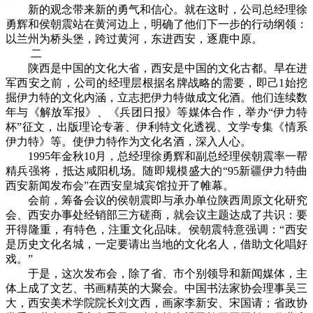
新的观念带来新的勇气和信心。就在这时，公司总经理徐
勇辉和侯朝震站在黄河边上，明确了他们下一步的行动纲领：
以兰州为桥头堡，跨过黄河，东进西安，逐鹿中原。
二
陕西是中国的文化大省，西安是中国的文化古都。旱在进
军西安之前，公司的经理层根据名牌战略的需要，即己1始挖
掘伊力特的文化内涵，立志把伊力特做成文化酒。他们连续数
年与《解放军报》、《兵团日报》等媒体合作，举办“伊力特
杯”征文，出版理论专著、伊利特文化透视、文学专集《情系
伊力特》等。使伊力特作为文化名酒，深入人心。
1995年金秋10月，总经理徐勇辉和副总经理侯朝震率一帮
精兵强将，抵达咸阳机场。随即规模盛大的“95新疆伊力特曲
西安新闻发布会”在西安皇城宾馆拉开了帷幕。
会前，筹备会议的侯朝震即与承办单位陕西周原文化研究
会、西安办事处经销部三方磋商，就会议主题达成了共识：要
开得隆重，有特色，注重文化品味。侯朝震特意强调：“西安
是历史文化名城，一定要请出当地的文化名人，借助文化唱好
戏。”
于是，这次发布会，除了省、市个别领导和新闻媒体，主
体上成了文艺、书画精英的大聚会。中国书法家协会理事吴三
大，西安美术学院院长刘文西，画家李新安、宋国请；省政协