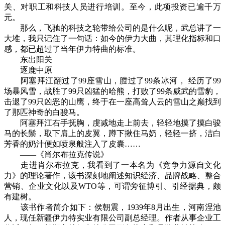
关、对职工和科技人员进行培训。至今，此项投资已逾千万
元。
那么，飞驰的科技之轮带给公司的是什么呢，武总讲了一
大堆，我只记住了一句话：如今的伊力大曲，其理化指标和口
感，都已超过了当年伊力特曲的标准。
东出阳关
逐鹿中原
阿塞拜江翻过了99座雪山，膛过了99条冰河， 经历了99
场暴风雪，战胜了99只凶猛的哈熊，打败了99条威武的雪豹，
击退了99只凶恶的山鹰，终于在一座高耸人云的雪山之巅找到
了那匹神奇的白骏马。
阿塞拜江右手抚胸，虔减地走上前去，轻轻地摸了摸白骏
马的长鬃，取下肩上的皮翼，蹲下揪住马奶，轻轻一挤，洁白
芳香的奶汁便如喷泉般注入了皮囊……
——《肖尔布拉克传说》
走进肖尔布拉克，我看到了一本名为《竞争力源自文化
力》的理论著作，该书深刻地阐述知识经济、品牌战略、整合
营销、企业文化以及WTO等，可谓旁征博引、引经据典，颇
有建树。
该书作者简介如下：侯朝震，1939年8月出生，河南涅池
人，现任新疆伊力特实业有限公司副总经理。作者从事企业工