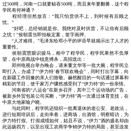
过500吨，河南一口就要鲸吞500吨，而且来年要翻番，这个程
学民有何神通？
程经理但然放言：“我只怕货供不上，到时候有后顾之
忧。”
“好吧，总经销就是你。我绝对及时供货，不让你有后顾
之忧！”侯朝震当即拍板定案，签字画押。
“人才难得。”毛泽东给邓小平的评语早就揭示出了人才的
重要性。
侯朝震慧眼识骏马，相中了程学民，程学民果然不负厚
望，在中原商战中锐意搏杀，高招迭出：
郑州电视台举办晚会，请来董文华等一批大腕，程学民立
即打入，办成了“‘伊力特’春节联欢晚会”，同时打出字幕，向
在新疆工作回豫的亲人们致敬。赫然醒目的一句话通过屏幕和
精彩的节目，使千家万户骤然感受到了“伊力特”的一份亲情。
河南省的“八运会”在新乡召开，其中三个运动场的广告，
被新乡外贸包装公司买断，“伊力特”再一次通过体育竞技，在
中原大地家喻户晓。
与此同时，程学民还组织一批离退休的老公安、老政法，
进行短期培训后，走街串巷，进商场，出酒馆，明察暗访，为
伊力特打假。打假成绩如何，姑且不说，“伊力”酒的盛名却由
此远扬四方，以至出现工农商学争销伊力特的局面，甚至连发