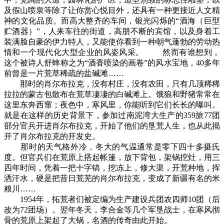
及假山喷泉等除了让你赏心悦目外，还具有一种更接近人文精
神的文化品质。而高大整齐的车间，银光闪烁的“酒海（巨型
贮酒器）”，人来车往的街道，高朋不断的宾馆，以及身着工
装满脸自豪的伊力特人，又能使你看到一种朝气蓬勃的劳动热
情和一个现代化大型企业的风姿风采。 然而有谁想到，
这个被诗人舒蟀称之为“酒香喷染的画卷”的风水宝地，40多年
前曾是一片荒草稀疏的盐碱滩……
那时的肖尔布拉克，没有村庄，没有农田，只有几顶稀稀
拉拉的蒙古包散布在荒草凄凄的白碱滩上。饿狼和野猪常常在
这里东奔西窜；夜色中，寒风里，你能听到它们长长的曝叫。
就是在这样的历史背景下，参加过南泥湾大生产的359旅77团
部分官兵开进肖尔布拉克，开始了他们的垦荒人生，也从此揭
开了肖尔布拉克的开发史。
那时的天气格外冷，冬大的气温通常是零下四十多摄氏
度。但官兵们在荒原上搭起帐篷，放下背包，架锅挖灶，用三
四年时间，凭着一把十字镐，挖冻上，修大渠，开荒种地，挥
洒汗水，硬是把昔日荒芜的肖尔布拉克，变成了新疆有名的米
粮川……
1954年，拓荒者们被定编为生产建设兵团农四师10团（后
改为72团场）。翌年冬天，李合金等几个军垦战士，在寒风彻
骨的荒原上架起了大锅，名酒的传奇由此开始。