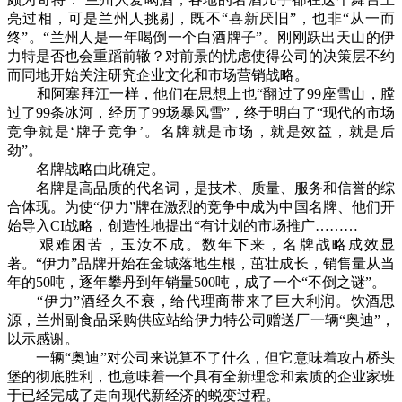
亮过相，可是兰州人挑剔，既不“喜新厌旧”，也非“从一而
终”。“兰州人是一年喝倒一个白酒牌子”。刚刚跃出天山的伊
力特是否也会重蹈前辙？对前景的忧虑使得公司的决策层不约
而同地开始关注研究企业文化和市场营销战略。
和阿塞拜江一样，他们在思想上也“翻过了99座雪山，膛
过了99条冰河，经历了99场暴风雪”，终于明白了“现代的市场
竞争就是‘牌子竞争’。名牌就是市场，就是效益，就是后
劲”。
名牌战略由此确定。
名牌是高品质的代名词，是技术、质量、服务和信誉的综
合体现。为使“伊力”牌在激烈的竞争中成为中国名牌、他们开
始导入CI战略，创造性地提出“有计划的市场推广………
艰难困苦，玉汝不成。数年下来，名牌战略成效显
著。“伊力”品牌开始在金城落地生根，茁壮成长，销售量从当
年的50吨，逐年攀丹到年销量500吨，成了一个“不倒之谜”。
“伊力”酒经久不衰，给代理商带来了巨大利润。饮酒思
源，兰州副食品采购供应站给伊力特公司赠送厂一辆“奥迪”，
以示感谢。
一辆“奥迪”对公司来说算不了什么，但它意味着攻占桥头
堡的彻底胜利，也意味着一个具有全新理念和素质的企业家班
于已经完成了走向现代新经济的蜕变过程。