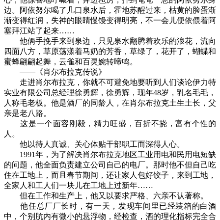
边。阿依努尔喝了几口泉水后，霍地苏醒过来，枯黄的脸蛋渐
渐变得红润，失神的眼睛慢馒变得明亮，不一会儿便依偎着阿
塞拜江站了起来……
他俩手挽手来到泉边，只见泉水翻腾着欢乐的浪花，流向
四面八方，草原荡漾着马奶的芳香，草绿了，花开了，蝴蝶和
蜜蜂翩翩起舞，云雀和百灵婉转啼鸣。
——《肖尔布拉克传说》
走进肖尔布拉克，你就不可避免地要听到人们谈论伊力特
实业有限公司总经理徐勇辉，徐勇辉，现年48岁，乳名毛毛，
人称毛老板。他是酒厂的同龄人，在肖尔布拉克土生土长，父
亲是老八路。
这是一个面容刚毅，精力旺盛，百折不挠，富有个性的
人。
他以待人真诚、关心体贴干部职工而深得人心。
1991年，为了解决肖尔布拉克地区工业用电和民用电短缺
的问题，他全面负责建立公司自己的电厂。那时他不但自己吃
住在工地上，而且春节期间，还让家人包好饺子，来到工地，
全家人和工人们一块儿在工地上过新年……
但在工作和生产上，他又以要求严格、六亲不认著称。
他任总厂厂长时，有一天，发现车间里已经装箱的白酒
中，个别肮内有微小的悬浮物，经检查，酒的理化指标完全合