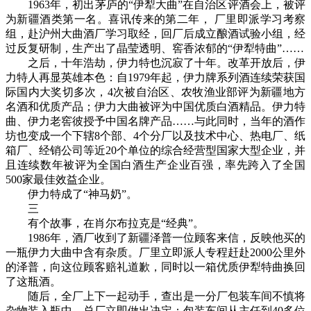
1963年，初出茅庐的“伊犁大曲”在自治区评酒会上，被评
为新疆酒类第一名。喜讯传来的第二年， 厂里即派学习考察
组，赴沪州大曲酒厂学习取经，回厂后成立酿酒试验小组，经
过反复研制，生产出了晶莹透明、窖香浓郁的“伊犁特曲”……
之后，十年浩劫，伊力特也沉寂了十年。改革开放后，伊
力特人再显英雄本色：自1979年起，伊力牌系列酒连续荣获国
际国内大奖切多次，4次被自治区、农牧渔业部评为新疆地方
名酒和优质产品；伊力大曲被评为中国优质白酒精品。伊力特
曲、伊力老窖彼授予中国名牌产品……与此同时，当年的酒作
坊也变成一个下辖8个部、4个分厂以及技术中心、热电厂、纸
箱厂、经销公司等近20个单位的综合经营型国家大型企业，并
且连续数年被评为全国白酒生产企业百强，率先跨入了全国
500家最佳效益企业。
伊力特成了“神马奶”。
三
有个故事，在肖尔布拉克是“经典”。
1986年，酒厂收到了新疆泽普一位顾客来信，反映他买的
一瓶伊力大曲中含有杂质。厂里立即派人专程赶赴2000公里外
的泽普，向这位顾客赔礼道歉，同时以一箱优质伊犁特曲换回
了这瓶酒。
随后，全厂上下一起动手，查出是一分厂包装车间不慎将
杂物装入瓶中。总厂立即做出决定：包装车间从主任到40多位