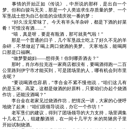
事情的开始正如《传说》，中所说的那样，是出自一个
梦。但和白骏马无关，那是一个人类追求生存质量的梦、一个
军垦战士想为自己创造的业绩庆祝一番的梦：
“好久没见荤味了。今天有羊头羊杂碎，都是下酒的好菜
肴！可惜没有酒……”
“嘻，真是呀，要是有瓶酒，那可就美气啦！”
那是一个普通的日子，几个军垦战士吃上了好久不见的羊
杂碎，不禁做起了喝上两口烧酒的美梦。 天寒地冻，能喝两
口那是口福啊。
“做梦娶媳妇——想得美！你到哪弄酒去？”
那时，肖尔布拉克连一家商店都没有，要喝酒得跑一二百
公里路到伊宁市才能买到，可是团场里的人，哪有机会到市里
去呢？
“要说喝酒也容易，”李合金不紧不慢他说，“咱们这儿有
的是玉米、高粱，这都是做酒的好原料，只要咱们办起个烧酒
作坊，还能没酒喝？”
李台金在老家见过烧酒作坊，把情况一讲，大家的心便呼
地烧了起来：“咱们跟领导说说，办它一个作坊！”
老军垦们的建议，得到了团场领导的大力支持，场里调集
十几名工人，组建酿酒班，在一间十几平方 米的简陋房子里
开始试制烧酒。