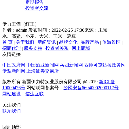
定期报告
投资者交流
伊力王酒（红王）
作者：admin
发布时间：2022-02-25 17:30
来源：未知
水、高粱、小麦、大米、玉米、豌豆
首 页
|
关于我们
|
新闻资讯
|
品牌文化
|
品牌产品
|
旅游景区
|
招商代理
|
服务支持
|
投资者关系
|
网上商城
友情链接：
中国政府网
中国酒业新闻网
兵团新闻网
四师可克达拉政务网
伊犁新闻网
上海证券交易所
版权所有 新疆伊力特实业股份有限公司 @ 2019
新ICP备
19000476号
网站联网备案号：
公网安备66040002000117号
网站建设
：
信达互联
关注我们
联系我们
回到顶部