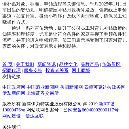
读补贴对象、标准、申领流程等关键信息。针对2025年1月1日
前出生的婴幼儿，明确按应补贴月数折算发放。强调线上申领
渠道（如支付宝、微信小程序）及线下办理地点，确保员工知
晓操作方式。
通过一系列宣传活动，提升了公司员工对育儿补贴政策的
知晓率和理解度，尤其是让符合条件的家庭掌握了申领条件和
流程，并开始进入申领程序。员工们表示感受到了国家对育儿
家庭的关怀，对政策表示支持和期待。
首 页
|
关于我们
|
新闻资讯
|
品牌文化
|
品牌产品
|
旅游景区
|
招商代理
|
服务支持
|
投资者关系
|
网上商城
友情链接：
中国政府网
中国酒业新闻网
兵团新闻网
四师可克达拉政务网
伊犁新闻网
上海证券交易所
版权所有 新疆伊力特实业股份有限公司 @ 2019
新ICP备
19000476号
网站联网备案号：
公网安备66040002000117号
网站建设
：
信达互联
关注我们