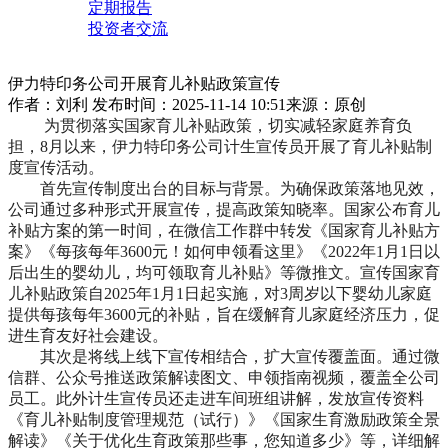
定期报告
投资者交流
伊力特印务公司开展育儿补贴政策宣传
作者：刘利
发布时间：2025-11-14 10:51
来源：原创
为贯彻落实国家育儿补贴政策，切实减轻家庭养育负
担，8月以来，伊力特印务公司计生宣传员开展了育儿补贴制
度宣传活动。
首先宣传制度出台的目标与背景。为确保政策落地见效，
公司通过多种形式开展宣传，提高政策知晓率。国家公布育儿
补贴方案的第一时间，在微信工作群中转发《国家育儿补贴方
案》《每孩每年3600元！如何申领看这里》《2022年1月1日以
后出生的婴幼儿，均可领取育儿补贴》等微推文。宣传国家育
儿补贴政策自2025年1月1日起实施，对3周岁以下婴幼儿家庭
提供每孩每年3600元的补贴，旨在缓解育儿家庭经济压力，促
进生育友好社会建设。
其次是将线上线下宣传相结合，扩大宣传覆盖面。通过微
信群、公众号推送政策解读图文、申领指南视频，覆盖全公司
员工。此外计生宣传员还走进车间班组讲解，发放宣传资料
《育儿补贴制度管理规范（试行）》《国家生育激励政策全景
解读》《关于优化生育政策那些事，您知道多少》等，详细解