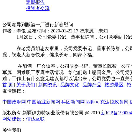
定期报告
投资者交流
公司领导到酿酒一厂进行新春慰问
作者：李俊
发布时间：2020-01-22 17:25
来源：未知
1月20日，公司党委书记、董事长陈智，公司党委副书记
在老党员胡忠友家里，公司党委书记、董事长陈智，公司党
况，祝老人新春快乐，健康长寿，阖家幸福。
在酿酒一厂会议室，公司党委书记、董事长陈智，公司党委
军属、困难职工家庭生活情况，给他们送上慰问金后。公司党
难，工作上有什么意见建议都可以说出来，公司党委也一直关
首 页
|
关于我们
|
新闻资讯
|
品牌文化
|
品牌产品
|
旅游景区
|
招
友情链接：
中国政府网
中国酒业新闻网
兵团新闻网
四师可克达拉政务网
版权所有 新疆伊力特实业股份有限公司 @ 2019
新ICP备19000
网站建设
：
信达互联
关注我们