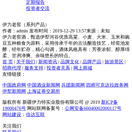
定期报告
投资者交流
伊力老窖（系列产品）
作者：admin
发布时间：2019-12-29 13:57
来源：未知
伊力老窖酒，甄选伊犁河谷优质高粱、小麦、大米、玉米和豌
豆五种粮食为原料，采用传承千年的古法酿造技艺，经窖池发
酵，经年贮存，精心勾调，酒体风格具有：芳香浓郁、醇厚绵
柔、甘冽净爽、余味悠长的特点。
首 页
|
关于我们
|
新闻资讯
|
品牌文化
|
品牌产品
|
旅游景区
|
招商代理
|
服务支持
|
投资者关系
|
网上商城
友情链接：
中国政府网
中国酒业新闻网
兵团新闻网
四师可克达拉政务网
伊犁新闻网
上海证券交易所
版权所有 新疆伊力特实业股份有限公司 @ 2019
新ICP备
19000476号
网站联网备案号：
公网安备66040002000117号
网站建设
：
信达互联
关注我们