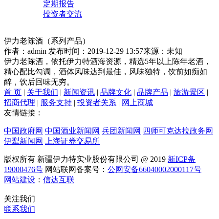
定期报告
投资者交流
伊力老陈酒（系列产品）
作者：admin
发布时间：2019-12-29 13:57
来源：未知
伊力老陈酒，依托伊力特酒海资源，精选5年以上陈年老酒，
精心配比勾调，酒体风味达到最佳，风味独特，饮前如痴如
醉，饮后回味无穷。
首 页
|
关于我们
|
新闻资讯
|
品牌文化
|
品牌产品
|
旅游景区
|
招商代理
|
服务支持
|
投资者关系
|
网上商城
友情链接：
中国政府网
中国酒业新闻网
兵团新闻网
四师可克达拉政务网
伊犁新闻网
上海证券交易所
版权所有 新疆伊力特实业股份有限公司 @ 2019
新ICP备
19000476号
网站联网备案号：
公网安备66040002000117号
网站建设
：
信达互联
关注我们
联系我们