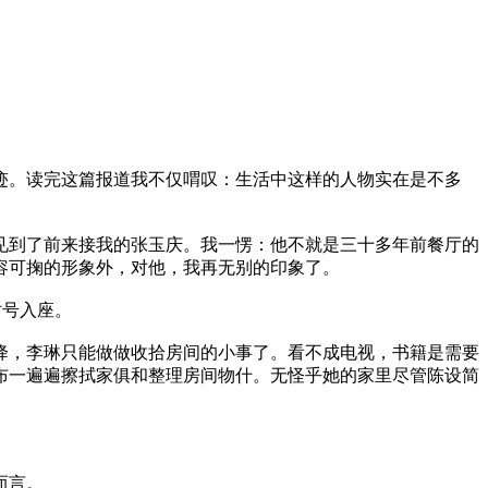
迹。读完这篇报道我不仅喟叹：生活中这样的人物实在是不多
见到了前来接我的张玉庆。我一愣：他不就是三十多年前餐厅的
容可掬的形象外，对他，我再无别的印象了。
对号入座。
降，李琳只能做做收拾房间的小事了。看不成电视，书籍是需要
布一遍遍擦拭家俱和整理房间物什。无怪乎她的家里尽管陈设简
而言。