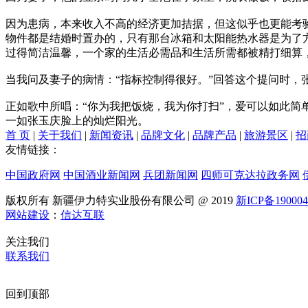
因为患病，本来收入不高的经济更加拮据，但这似乎也更能考
物件都是结婚时置办的，只有那台冰箱和太阳能热水器是为了
过得简洁温馨，一个家的生活必需品和生活所需都被精打细算
当我问及妻子的病情：“指标控制得很好。”回答这个提问时，
正如歌中所唱：“你为我把饭烧，我为你打扫”，爱可以如此
一如张玉庆脸上的灿烂阳光。
首 页
|
关于我们
|
新闻资讯
|
品牌文化
|
品牌产品
|
旅游景区
|
招
友情链接：
中国政府网
中国酒业新闻网
兵团新闻网
四师可克达拉政务网
版权所有 新疆伊力特实业股份有限公司 @ 2019
新ICP备19000
网站建设
：
信达互联
关注我们
联系我们
回到顶部