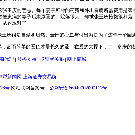
验张玉庆的意志。每年妻子所需的药费和外出看病所需费用是家
方便患病的妻子后来添置的。院落很大，却被张玉庆拾掇很利落
，从容应对了。
张玉庆很是自豪和坦然。全部的心血与付出就是为了这样一个圆
简单，然而简单的爱也才是长久的爱。在爱的支撑下，二十多来的
商代理
|
服务支持
|
投资者关系
|
网上商城
伊犁新闻网
上海证券交易所
476号
网站联网备案号：
公网安备66040002000117号