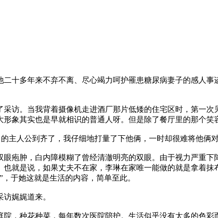
。
他二十多年来不弃不离、尽心竭力呵护罹患糖尿病妻子的感人事
了采访。当我背着摄像机走进酒厂那片低矮的住宅区时，第一次
大形象其实也是早就相识的普通人呀。但是除了餐厅里的那个笑
中的主人公到齐了，我仔细地打量了下他俩，一时却很难将他俩
双眼疱肿，白内障模糊了曾经清澈明亮的双眼。由于视力严重下
。也就是说，如果丈夫不在家，李琳在家唯一能做的就是拿着抹
”，于她这就是生活的内容，简单至此。
采访娓娓道来。
庭院，种花种菜，每年数次医院陪护。生活似乎没有太多的色彩