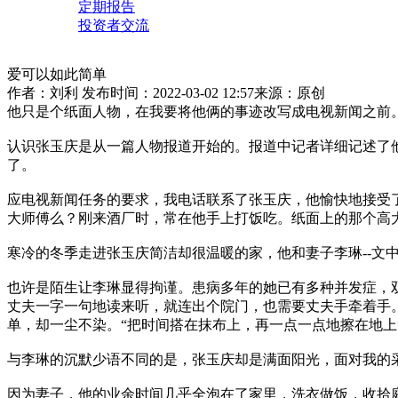
定期报告
投资者交流
爱可以如此简单
作者：刘利
发布时间：2022-03-02 12:57
来源：原创
他只是个纸面人物，在我要将他俩的事迹改写成电视新闻之前
认识张玉庆是从一篇人物报道开始的。报道中记者详细记述了
了。
应电视新闻任务的要求，我电话联系了张玉庆，他愉快地接受
大师傅么？刚来酒厂时，常在他手上打饭吃。纸面上的那个高
寒冷的冬季走进张玉庆简洁却很温暖的家，他和妻子李琳--文
也许是陌生让李琳显得拘谨。患病多年的她已有多种并发症，
丈夫一字一句地读来听，就连出个院门，也需要丈夫手牵着手
单，却一尘不染。“把时间搭在抹布上，再一点一点地擦在地上
与李琳的沉默少语不同的是，张玉庆却是满面阳光，面对我的
因为妻子，他的业余时间几乎全泡在了家里，洗衣做饭，收拾