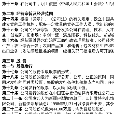
第十三条
在公司中，职工依照《中华人民共和国工会法》组织
第二章 经营宗旨及经营范围
第十四条
根据《党章》、《公司法》的有关规定，设立中国共
建立党的工作机构，配备一定数量的党务工作人员，党组织的
第十五条
公司的经营宗旨：充分发挥公司在管理、技术、人才
益、创名牌、拓市场；争创一流、满足顾客、科技优先、超越
第十六条
经新疆维吾尔自治区工商行政管理局核准，公司经营
生产；农业综合开发；农副产品加工和销售；包装材料生产和
出口业务（依法须经批准的项目，经相关部门批准后方可开展
第三章 股 份
第一节 股份发行
第十七条
公司的股份采取股票的形式。
第十八条
公司股份的发行，实行公开、公平、公正的原则，同
同次发行的同种类股票，每股的发行条件和价格应当相同；任
第十九条
公司发行的股票，以人民币标明面值。
第二十条
公司发行的股份在中国证券登记结算有限责任公司上
第二十一条
公司发起人为新疆伊犁酿酒总厂、四川微特光电饰
限公司。新疆伊犁酿酒总厂1998年5月31日以净资产出资，其余
第二十二条
公司股份总数为44100万股，均为普通股股份。