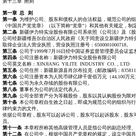
第十三章 附则
第一章 总 则
第一条
为维护公司、股东和债权人的合法权益，规范公司的组
《中国共产党党章》（以下简称“党章”）和其他有关规定，制
第二条
新疆伊力特实业股份有限公司系依照《公司法》及《股
公司经新疆维吾尔自治区人民政府《关于同意设立新疆伊力特实
取得企业法人营业执照，营业执照注册号：6500001000718。
第三条
公司于1999年7月16日经中国证券监督管理委员会证监发
第四条
公司注册名称：新疆伊力特实业股份有限公司
公司英文名称：XINJIANG YILITE INDUSTRY CO.，LTD
第五条
公司住所：新疆新源县肖尔布拉克（邮政编码：83581
第六条
公司注册资本为人民币肆亿肆千壹佰万元（44,100万元
第七条
公司为永久存续的股份有限公司。
第八条
董事长为公司的法定代表人。
第九条
公司全部资产分为等额股份，股东以其认购股份为限对
第十条
本公司章程自生效之日起，即成为规范公司的组织与行
律约束力的文件。
依据公司章程，股东可以起诉公司，股东可以起诉股东，股东
员。
第十一条
本章程所称其他高级管理人员是指公司的副总经理、
第十二条
在公司中，根据中国共产党章程的规定，设立中国共