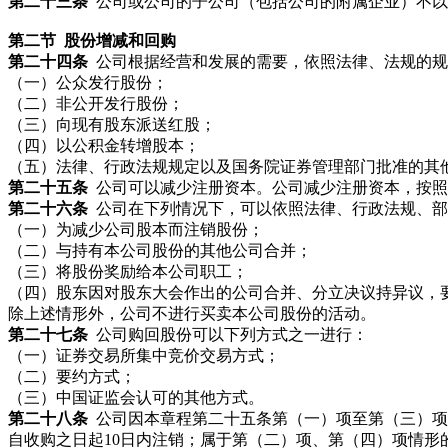
第二十三条
公司或公司的子公司（包括公司的附属企业）不以
第二节 股份增减和回购
第二十四条
公司根据经营和发展的需要，依照法律、法规的规
（一）公众发行股份；
（二）非公开发行股份；
（三）向现有股东派送红股；
（四）以公积金转增股本；
（五）法律、行政法规规定以及国务院证券管理部门批准的其
第二十五条
公司可以减少注册资本。公司减少注册资本，按照
第二十六条
公司在下列情况下，可以依照法律、行政法规、部
（一）为减少公司股本而注销股份；
（二）与持有本公司股份的其他公司合并；
（三）将股份奖励给本公司职工；
（四）股东因对股东大会作出的公司合并、分立决议持异议，
除上述情形外，公司不进行买卖本公司股份的活动。
第二十七条
公司购回股份可以下列方式之一进行：
（一）证券交易所集中竞价交易方式；
（二）要约方式；
（三）中国证监会认可的其他方式。
第二十八条
公司因本章程第二十五条第（一）项至第（三）项
自收购之日起10日内注销；属于第（二）项、第（四）项情形