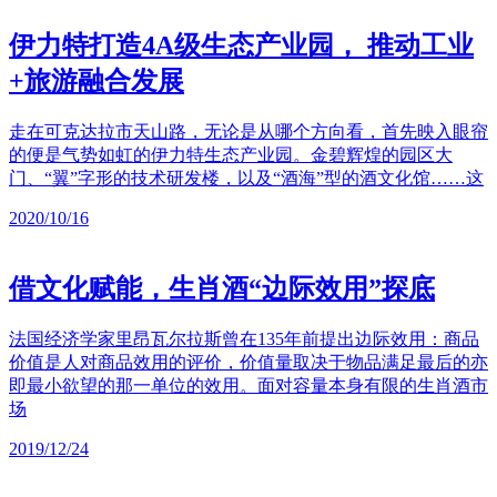
伊力特打造4A级生态产业园， 推动工业
+旅游融合发展
走在可克达拉市天山路，无论是从哪个方向看，首先映入眼帘
的便是气势如虹的伊力特生态产业园。金碧辉煌的园区大
门、“翼”字形的技术研发楼，以及“酒海”型的酒文化馆……这
2020/10/16
借文化赋能，生肖酒“边际效用”探底
法国经济学家里昂瓦尔拉斯曾在135年前提出边际效用：商品
价值是人对商品效用的评价，价值量取决于物品满足最后的亦
即最小欲望的那一单位的效用。面对容量本身有限的生肖酒市
场
2019/12/24