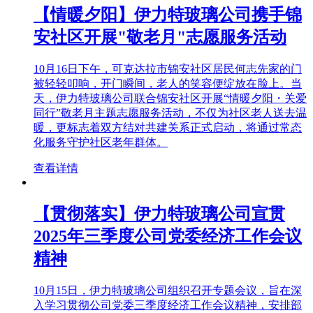
【情暖夕阳】伊力特玻璃公司携手锦
安社区开展"敬老月"志愿服务活动
10月16日下午，可克达拉市锦安社区居民何志先家的门
被轻轻叩响，开门瞬间，老人的笑容便绽放在脸上。当
天，伊力特玻璃公司联合锦安社区开展“情暖夕阳・关爱
同行”敬老月主题志愿服务活动，不仅为社区老人送去温
暖，更标志着双方结对共建关系正式启动，将通过常态
化服务守护社区老年群体。
查看详情
【贯彻落实】伊力特玻璃公司宣贯
2025年三季度公司党委经济工作会议
精神
10月15日，伊力特玻璃公司组织召开专题会议，旨在深
入学习贯彻公司党委三季度经济工作会议精神，安排部