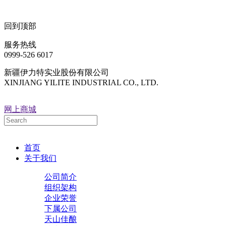
回到顶部
服务热线
0999-526 6017
新疆伊力特实业股份有限公司
XINJIANG YILITE INDUSTRIAL CO., LTD.
网上商城
首页
关于我们
公司简介
组织架构
企业荣誉
下属公司
天山佳酿