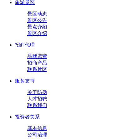
旅游景区
景区动态
景区公告
景点介绍
景区介绍
招商代理
品牌运营
招商产品
联系片区
服务支持
关于防伪
人才招聘
联系我们
投资者关系
基本信息
公司治理