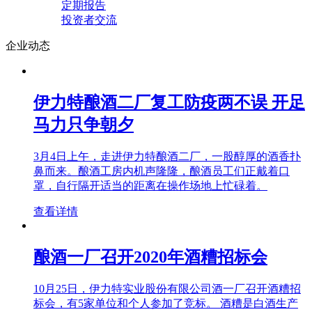
定期报告
投资者交流
企业动态
伊力特酿酒二厂复工防疫两不误 开足
马力只争朝夕
3月4日上午，走进伊力特酿酒二厂，一股醇厚的酒香扑
鼻而来。酿酒工房内机声隆隆，酿酒员工们正戴着口
罩，自行隔开适当的距离在操作场地上忙碌着。
查看详情
酿酒一厂召开2020年酒糟招标会
10月25日，伊力特实业股份有限公司酒一厂召开酒糟招
标会，有5家单位和个人参加了竞标。 酒糟是白酒生产