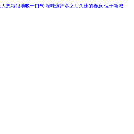
让人想狠狠地吸一口气 深味这严冬之后久违的春意 位于新城