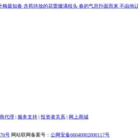
叶梅最知春 含苞待放的花蕾缀满枝头 春的气息扑面而来 不由地
商代理
|
服务支持
|
投资者关系
|
网上商城
476号
网站联网备案号：
公网安备66040002000117号