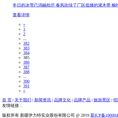
冬日的冰雪已消融殆尽 春风吹绿了厂区低矮的灌木带 榆
查看详情
«
1
2
...
382
383
384
385
386
387
388
...
390
391
»
首 页
|
关于我们
|
新闻资讯
|
品牌文化
|
品牌产品
|
旅游景区
|
招
友情链接：
版权所有 新疆伊力特实业股份有限公司 @ 2019
新ICP备19000