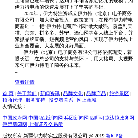
上销量也逐年增长，达到了年销售额近亿元的规模，为
伊力特电商的快速发展打下了坚实的基础。
2020年，伊力特注资成立伊力特（北京）电子商务
有限公司，加大资金投入、政策支持，在原有伊力特电
商基础上，把“伊力特电商产业园”做大做强。覆盖到天
猫、京东、拼多多、苏宁、酒仙网等各大线上平台，并
紧抓品牌直播、短视频运营的风口，实现了伊力特线上
业务全覆盖、大发展的良好局面。
伊力特（北京）电子商务有限公司将依据现实，着
眼长远，在总公司的支持与关怀下，用大格局、大视野
来勾画伊力特电子商务的未来。
...
查看详情
首 页
|
关于我们
|
新闻资讯
|
品牌文化
|
品牌产品
|
旅游景区
|
招商代理
|
服务支持
|
投资者关系
|
网上商城
友情链接：
中国政府网
中国酒业新闻网
兵团新闻网
四师可克达拉政务网
伊犁新闻网
上海证券交易所
版权所有 新疆伊力特实业股份有限公司 @ 2019
新ICP备