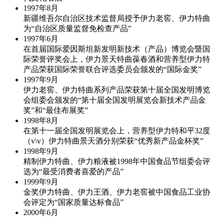
1997年
8月
新疆维吾尔自治区技术监督局授予伊力老窖、伊力特曲
为“自治区质量监督免检查产品”
1997年
6月
在首届国际爱因斯坦新发明新技术（产品）博览会暨国
际荣誉评奖会上，伊力景天特曲葆春酒和营养型伊力特
产品荣获国际荣誉联合评选委员会颁发的“国际金奖”
1997年
9月
伊力老窖、伊力特曲系列产品荣获第十届全国发明博览
会组委会颁发的“第十届全国发明展览会新技术产品金
奖”和“最佳布展奖”
1998年
8月
在第十一届全国发明展览会上，营养型伊力特和平32度
（v\v）伊力特曲景天酒分别荣获“优秀新产品金杯奖”
1998年
9月
精制伊力特曲、伊力粮液被1998年中国食品节组委会评
选为“最受消费者喜爱的产品”
1999年
9月
金奖伊力特曲、伊力王酒、伊力老窖被中国食品工业协
会评定为“国家质量达标食品”
2000年
6月