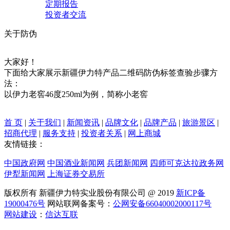
定期报告
投资者交流
关于防伪
大家好！
下面给大家展示新疆伊力特产品二维码防伪标签查验步骤方
法：
以伊力老窖46度250ml为例，简称小老窖
首 页
|
关于我们
|
新闻资讯
|
品牌文化
|
品牌产品
|
旅游景区
|
招商代理
|
服务支持
|
投资者关系
|
网上商城
友情链接：
中国政府网
中国酒业新闻网
兵团新闻网
四师可克达拉政务网
伊犁新闻网
上海证券交易所
版权所有 新疆伊力特实业股份有限公司 @ 2019
新ICP备
19000476号
网站联网备案号：
公网安备66040002000117号
网站建设
：
信达互联