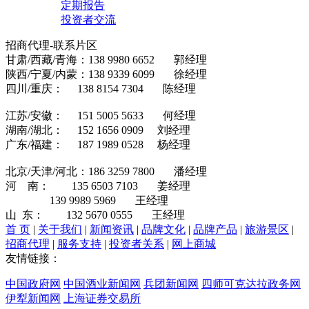
定期报告
投资者交流
招商代理-联系片区
甘肃/西藏/青海：138 9980 6652 郭经理
陕西/宁夏/内蒙：138 9339 6099 徐经理
四川/重庆： 138 8154 7304 陈经理
江苏/安徽： 151 5005 5633 何经理
湖南/湖北： 152 1656 0909 刘经理
广东/福建： 187 1989 0528 杨经理
北京/天津/河北：186 3259 7800 潘经理
河 南： 135 6503 7103 姜经理
139 9989 5969 王经理
山 东： 132 5670 0555 王经理
首 页
|
关于我们
|
新闻资讯
|
品牌文化
|
品牌产品
|
旅游景区
|
招商代理
|
服务支持
|
投资者关系
|
网上商城
友情链接：
中国政府网
中国酒业新闻网
兵团新闻网
四师可克达拉政务网
伊犁新闻网
上海证券交易所