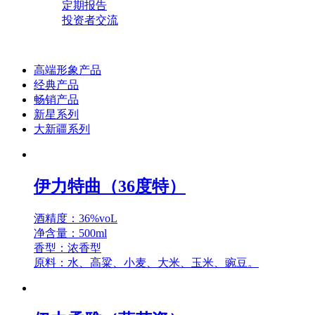
定期报告
投资者交流
高端形象产品
经典产品
畅销产品
新星系列
大新疆系列
伊力特曲（36度特）
酒精度：36%voL
净含量：500ml
香型：浓香型
原料：水、高粱、小麦、大米、玉米、豌豆。