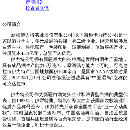
定期报告
投资者交流
公司简介
新疆伊力特实业股份有限公司(以下简称伊力特公司)是一
家以酒业为主，多元发展的兵团一类二级企业。经营领域涉及
白酒主业、热电联产、包装印刷、玻璃制品、旅游服务产业，
注册资本4.34亿元，总资产50亿元。
伊力特公司拥有新疆最大的纯粮固态发酵白酒生产基地，
具有成品酒生产能力5万吨/年，原酒储存能力15万吨。可克达
拉市伊力特产业园规划面积1600余亩，是国家AAAA级旅游景
区，2021年1月1日,公司总部搬迁进驻具有“中亚湿岛”之称的
可克达拉市。
伊力特公司作为新疆白酒龙头企业和浓香型白酒的典型代
表，自1983年，伊犁特曲、特制伊犁大曲荣获国家农牧渔业部
优质产品称号至今，伊力特先后获得全国总工会“五一劳动奖
状”、纯粮固态发酵白酒标志、中国名酒典型酒、自治区质量
管理奖、首届兵团质量奖等百余项荣誉。是中国白酒行业经济
效益十佳企业，利税十强企业。