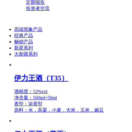
定期报告
投资者交流
高端形象产品
经典产品
畅销产品
新星系列
大新疆系列
伊力王酒（T35）
酒精度：52%vol
净含量：500ml+50ml
香型：浓香型
原料：水，高粱，小麦，大米，玉米，豌豆