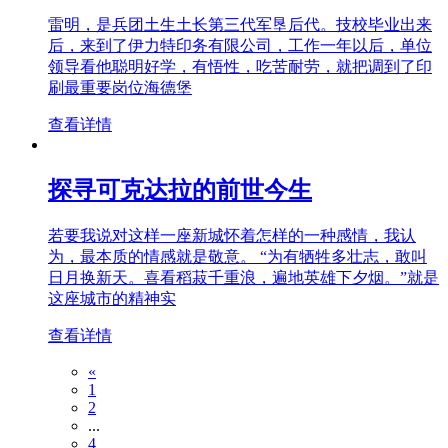
雷明，是兵团土生土长第三代军垦后代。技校毕业出来
后，来到了伊力特印务有限公司，工作一年以后，单位
领导看他聪明好学，有悟性，吃苦耐劳，就把调到了印
刷最重要岗位海德堡
查看详情
探寻可克达拉的前世今生
若要我说对这样一座新城怀着怎样的一种感情，我认
为，最本质的情感就是敬意。 “为有牺牲多壮志，敢叫
日月换新天。喜看稻菽千重浪，遍地英雄下夕烟。”就是
这座城市的精神实
查看详情
«
1
2
...
4