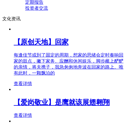
定期报告
投资者交流
文化资讯
【原创天地】回家
每逢佳节或到了固定的周期，想家的思绪会定时奏响回
家的鼓点，撇下家务、应酬和休闲娱乐，脚步蘸上酽酽
的亲情，将夫携子，我急匆匆地奔波在回家的路上。唯
有此时，一颗飘泊的
查看详情
【爱岗敬业】是鹰就该展翅翱翔
查看详情