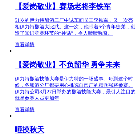
【爱岗敬业】赛场老将李铁军
51岁的伊力特酿酒二厂中试车间员工李铁军，又一次亮
相伊力特酿酒大比武。这一次，他带着5个青年徒弟，创
造了知识竞赛环节的“神话”，令人啧啧称奇。
查看详情
【爱岗敬业】不负韶华 勇争未来
伊力特酿酒技能大赛是伊力特的一场盛事。每到这个时
候，各酿酒分厂都要用心挑选自己厂的精兵强将参赛。
伊力特公司8月27日举办的酿酒技能大赛，最引人注目的
就是参赛人员更加年
查看详情
咂摸秋天