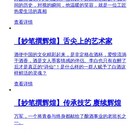
间的历史，对视的瞬间，他温暖的笑容，就是一位工匠
热爱生活的真相
查看详情
【妙笔撰辉煌】舌尖上的艺术家
酒使中国的文化精彩起来，是非定格在酒杯，爱恨流淌
于酒香，酒是文人墨客情感的伴侣。李白也只有在醉了
后才是真正的“诗仙”！是什么样的一群人赋予了白酒这
样鲜活的灵魂？
查看详情
【妙笔撰辉煌】传承技艺 赓续辉煌
万军，一个将青春与终身都献给了酿酒事业的老班长之
一。