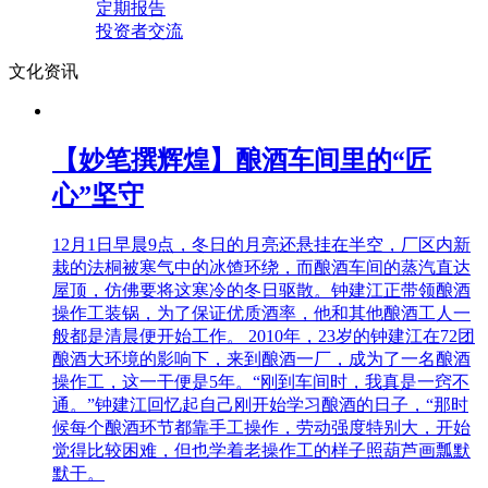
定期报告
投资者交流
文化资讯
【妙笔撰辉煌】酿酒车间里的“匠
心”坚守
12月1日早晨9点，冬日的月亮还悬挂在半空，厂区内新
栽的法桐被寒气中的冰馇环绕，而酿酒车间的蒸汽直达
屋顶，仿佛要将这寒冷的冬日驱散。钟建江正带领酿酒
操作工装锅，为了保证优质酒率，他和其他酿酒工人一
般都是清晨便开始工作。 2010年，23岁的钟建江在72团
酿酒大环境的影响下，来到酿酒一厂，成为了一名酿酒
操作工，这一干便是5年。“刚到车间时，我真是一窍不
通。”钟建江回忆起自己刚开始学习酿酒的日子，“那时
候每个酿酒环节都靠手工操作，劳动强度特别大，开始
觉得比较困难，但也学着老操作工的样子照葫芦画瓢默
默干。