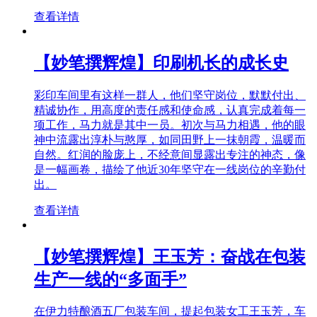
查看详情
【妙笔撰辉煌】印刷机长的成长史
彩印车间里有这样一群人，他们坚守岗位，默默付出、
精诚协作，用高度的责任感和使命感，认真完成着每一
项工作，马力就是其中一员。初次与马力相遇，他的眼
神中流露出淳朴与憨厚，如同田野上一抹朝霞，温暖而
自然。红润的脸庞上，不经意间显露出专注的神态，像
是一幅画卷，描绘了他近30年坚守在一线岗位的辛勤付
出。
查看详情
【妙笔撰辉煌】王玉芳：奋战在包装
生产一线的“多面手”
在伊力特酿酒五厂包装车间，提起包装女工王玉芳，车