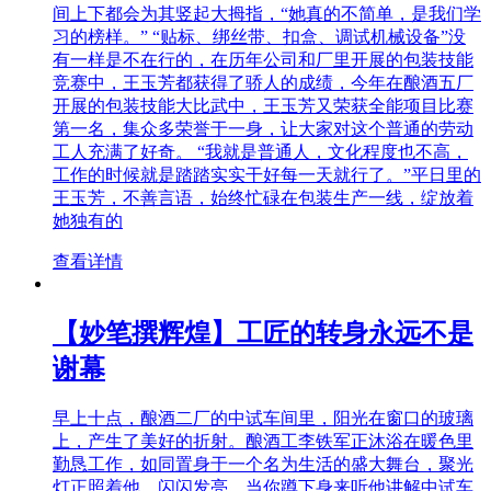
间上下都会为其竖起大拇指，“她真的不简单，是我们学
习的榜样。” “贴标、绑丝带、扣盒、调试机械设备”没
有一样是不在行的，在历年公司和厂里开展的包装技能
竞赛中，王玉芳都获得了骄人的成绩，今年在酿酒五厂
开展的包装技能大比武中，王玉芳又荣获全能项目比赛
第一名，集众多荣誉于一身，让大家对这个普通的劳动
工人充满了好奇。 “我就是普通人，文化程度也不高，
工作的时候就是踏踏实实干好每一天就行了。”平日里的
王玉芳，不善言语，始终忙碌在包装生产一线，绽放着
她独有的
查看详情
【妙笔撰辉煌】工匠的转身永远不是
谢幕
早上十点，酿酒二厂的中试车间里，阳光在窗口的玻璃
上，产生了美好的折射。酿酒工李铁军正沐浴在暖色里
勤恳工作，如同置身于一个名为生活的盛大舞台，聚光
灯正照着他，闪闪发亮。当你蹲下身来听他讲解中试车