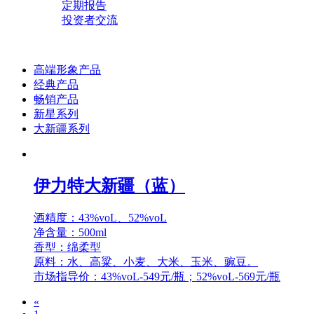
定期报告
投资者交流
高端形象产品
经典产品
畅销产品
新星系列
大新疆系列
伊力特大新疆（蓝）
酒精度：43%voL、52%voL
净含量：500ml
香型：绵柔型
原料：水、高粱、小麦、大米、玉米、豌豆。
市场指导价：43%voL-549元/瓶；52%voL-569元/瓶
«