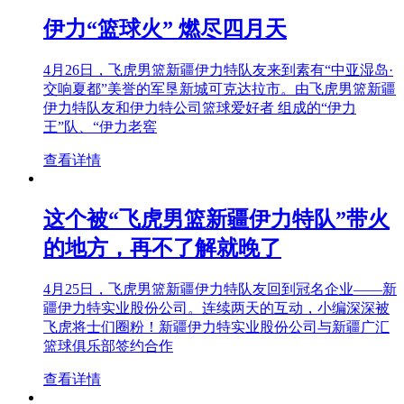
伊力“篮球火” 燃尽四月天
4月26日，飞虎男篮新疆伊力特队友来到素有“中亚湿岛·
交响夏都”美誉的军垦新城可克达拉市。由飞虎男篮新疆
伊力特队友和伊力特公司篮球爱好者 组成的“伊力
王”队、“伊力老窖
查看详情
这个被“飞虎男篮新疆伊力特队”带火
的地方，再不了解就晚了
4月25日，飞虎男篮新疆伊力特队友回到冠名企业——新
疆伊力特实业股份公司。连续两天的互动，小编深深被
飞虎将士们圈粉！新疆伊力特实业股份公司与新疆广汇
篮球俱乐部签约合作
查看详情