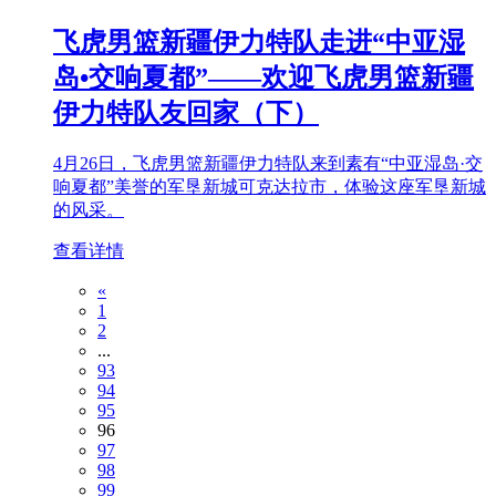
飞虎男篮新疆伊力特队走进“中亚湿
岛•交响夏都”——欢迎飞虎男篮新疆
伊力特队友回家（下）
4月26日，飞虎男篮新疆伊力特队来到素有“中亚湿岛·交
响夏都”美誉的军垦新城可克达拉市，体验这座军垦新城
的风采。
查看详情
«
1
2
...
93
94
95
96
97
98
99